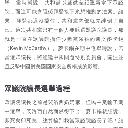
舉，當時就說，共和黨以些微差距重新拿下眾議
院，而這可能會阻礙拜登接下來想推動的法案。結
果，拜登都還沒擋住，共和黨內部就先絆倒了自
己。這次共和黨只有一個人要競選眾議院議長，那
就是一直在眾議院擔任少數黨領袖的凱文麥卡錫
（Kevin McCarthy）。麥卡錫在期中選舉時說，若
當選眾議長，將組建中國問題特別委員會，關注並
且反擊中國對美國國家安全所構成的影響。
眾議院議長選舉過程
眾議院議長之前是裴洛西奶奶嘛，但民主黨輸了期
中選舉，裴洛西自然而然得下台，麥卡錫就想說，
卯死矣卯死矣，總算輪到我當眾議院議長了吧！結