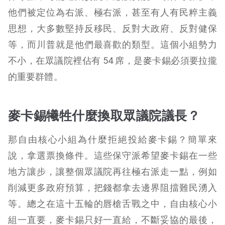
他們被定位為右派、極右派，甚至有人有民粹主義
思想，大多數堅持反移民、反對大政府、反對健保
等，而川普就是他們最喜歡的類型。這個小組勢力
不小，在眾議院裡佔有 54 席，是麥卡錫必須要拉攏
的重要群體。
麥卡錫犧牲什麼換取眾議院議長？
那自由核心小組為什麼拒絕投給麥卡錫？簡單來
說，拿選票換條件。這些保守派希望麥卡錫在一些
地方讓步，讓整個眾議院再往極右派走一點，例如
削減更多政府預算，把錢都拿去邊界阻擋難民湧入
等。總之在這十五輪的唇槍舌戰之中，自由核心小
組一直要，麥卡錫只好一直給，不斷妥協的最後，