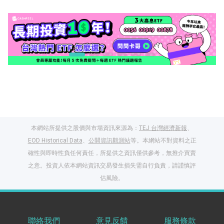
本網站所提供之股價與市場資訊來源為：
TEJ 台灣經濟新報
、
EOD Historical Data
、
公開資訊觀測站
等。本網站不對資料之正
確性與即時性負任何責任，所提供之資訊僅供參考，無推介買賣
之意。投資人依本網站資訊交易發生損失需自行負責，請謹慎評
閱讀文章，天天賺
估風險。
獎勵
登入股感會員，閱讀
任一文章
聯絡我們
意見反饋
服務條款