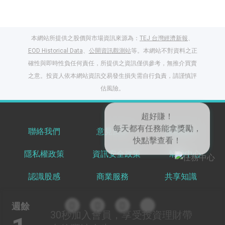
本網站所提供之股價與市場資訊來源為：
TEJ 台灣經濟新報
、
EOD Historical Data
、
公開資訊觀測站
等。本網站不對資料之正
確性與即時性負任何責任，所提供之資訊僅供參考，無推介買賣
之意。投資人依本網站資訊交易發生損失需自行負責，請謹慎評
閱讀文章，天天賺
估風險。
獎勵
登入股感會員，閱讀
任一文章
聯絡我們
意見反饋
服務條款
隱私權政策
資訊安全政策
幫助中心
出國就缺這咖？股
感會員免費帶回
認識股感
商業服務
共享知識
家！
更多任務
登記抽北歐小刺蝟 20
週餘
吋上掀行李箱
30秒
加入會員，享受投資理財帶