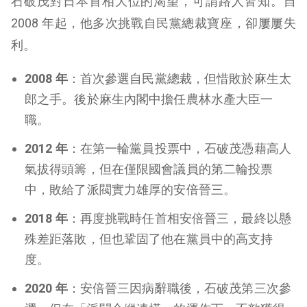
石破茂對日本首相大位的渴望，可謂路人皆知。自
2008 年起，他多次挑戰自民黨總裁寶座，卻屢屢失
利。
2008 年
：首次參選自民黨總裁，但惜敗於麻生太
郎之手。後於麻生內閣中擔任農林水產大臣一
職。
2012 年
：在第一輪黨員投票中，石破茂憑藉高人
氣拔得頭籌，但在僅限國會議員的第二輪投票
中，敗給了派閥實力雄厚的安倍晉三。
2018 年
：再度挑戰時任首相安倍晉三，最終以懸
殊差距落敗，但也鞏固了他在黨員中的高支持
度。
2020 年
：安倍晉三因病辭職後，石破茂第三次參