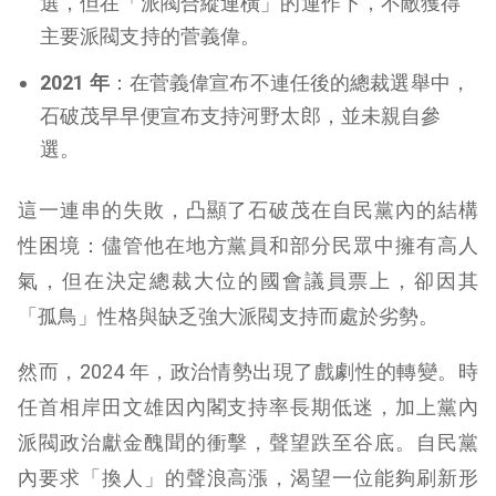
選，但在「派閥合縱連橫」的運作下，不敵獲得
主要派閥支持的菅義偉。
2021 年
：在菅義偉宣布不連任後的總裁選舉中，
石破茂早早便宣布支持河野太郎，並未親自參
選。
這一連串的失敗，凸顯了石破茂在自民黨內的結構
性困境：儘管他在地方黨員和部分民眾中擁有高人
氣，但在決定總裁大位的國會議員票上，卻因其
「孤鳥」性格與缺乏強大派閥支持而處於劣勢。
然而，2024 年，政治情勢出現了戲劇性的轉變。時
任首相岸田文雄因內閣支持率長期低迷，加上黨內
派閥政治獻金醜聞的衝擊，聲望跌至谷底。自民黨
內要求「換人」的聲浪高漲，渴望一位能夠刷新形