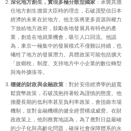
深化地方創生，實現多極分散型國家
：承襲其擔
任地方創生擔當大臣時的理念，石破茂堅信日本
經濟的未來在於地方。他主張將更多資源與權力
下放給地方政府，鼓勵各地發展具有特色的產
業，創造在地就業機會，吸引人口回流。他認
為，東京一極集中的發展模式不僅難以持續，也
犧牲了地方的發展潛力。具體政策可能包括擴大
「故鄉稅」制度、支持地方中小企業的數位轉型
與海外擴張等。
穩健的財政與金融政策
：對於安倍經濟學的超寬
鬆貨幣政策，石破茂抱持著較為謹慎的態度。他
擔憂長期的低利率甚至負利率政策，會扭曲市場
機制，並對金融機構的健全經營構成威脅。在財
政政策上，他則務實地認為，為了應對日益嚴峻
的少子化與高齡化問題，確保社會保障體系的永