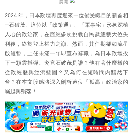
展開
結語：「孤高的政策通」的政治遺產
2024 年，日本政壇再度迎來一位備受矚目的新首相
—石破茂。這位以「政策通」、「軍事宅」形象深植
人心的政治家，在歷經多次挑戰自民黨總裁大位失
利後，終於登上權力之巔。然而，其任期卻如流星
般短暫，上任未滿一年即宣布辭職，為日本政壇投
下一顆震撼彈。究竟石破茂是誰？他有著什麼樣的
從政經歷與經濟藍圖？又為何在短時間內黯然下
台？在本文股感將深入剖析這位「孤高」政治家的
崛起與殞落！