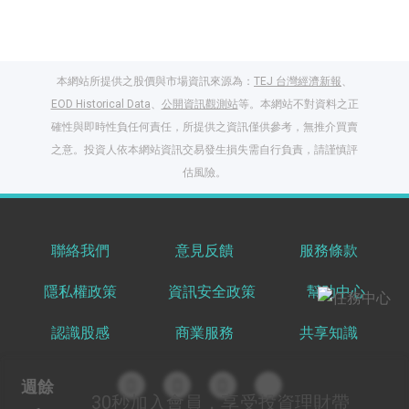
本網站所提供之股價與市場資訊來源為：
TEJ 台灣經濟新報
、
EOD Historical Data
、
公開資訊觀測站
等。本網站不對資料之正
確性與即時性負任何責任，所提供之資訊僅供參考，無推介買賣
之意。投資人依本網站資訊交易發生損失需自行負責，請謹慎評
閱讀文章，天天賺
估風險。
獎勵
登入股感會員，閱讀
任一文章
聯絡我們
意見反饋
服務條款
隱私權政策
資訊安全政策
幫助中心
出國就缺這咖？股
感會員免費帶回
認識股感
商業服務
共享知識
家！
更多任務
登記抽北歐小刺蝟 20
週餘
吋上掀行李箱
30秒
加入會員，享受投資理財帶