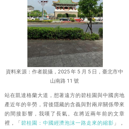
資料來源：作者親攝，2025 年 5 月 5 日，臺北市中
山南路 11 號
站在凱達格蘭大道，想著遠方的碧桂園與中國房地
產近年的辛勞，背後隱藏的含義與對兩岸關係帶來
的間接影響，我嘆了長氣。在將近兩年前的文章
裡，「
碧桂園：中國經濟泡沫一路走來的縮影
」，