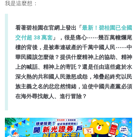
我是這麼想：
看著碧桂園在官網上發出「
最新！碧桂園已全國
交付超 38 萬套
」，很是痛心⋯⋯幾百萬幢爛尾
樓的背後，是被牽連破產的千萬中國人民⋯⋯中
華民國該怎麼做？提供什麼精神上的協助、精神
上的喊話、精神上的寄託？還是任由這些處於水
深火熱的共和國人民激怒成怨，堆疊起終究以民
族主義之名的忿忿然情緒，迫使中國共產黨必須
在海外尋找敵人、進行冒險？