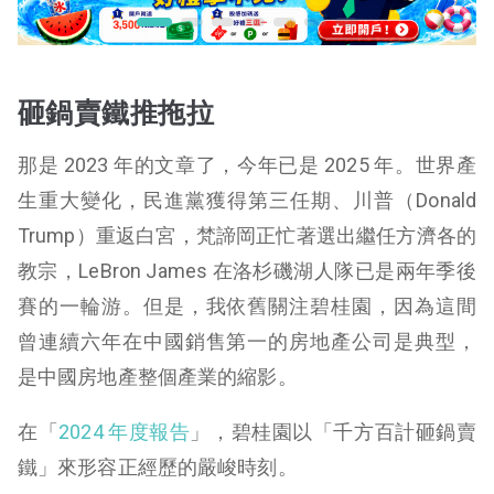
砸鍋賣鐵推拖拉
那是 2023 年的文章了，今年已是 2025 年。世界產
生重大變化，民進黨獲得第三任期、川普（Donald
Trump）重返白宮，梵諦岡正忙著選出繼任方濟各的
教宗，LeBron James 在洛杉磯湖人隊已是兩年季後
賽的一輪游。但是，我依舊關注碧桂園，因為這間
曾連續六年在中國銷售第一的房地產公司是典型，
是中國房地產整個產業的縮影。
在「
2024 年度報告
」，碧桂園以「千方百計砸鍋賣
鐵」來形容正經歷的嚴峻時刻。