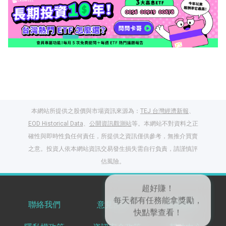
本網站所提供之股價與市場資訊來源為：
TEJ 台灣經濟新報
、
EOD Historical Data
、
公開資訊觀測站
等。本網站不對資料之正
確性與即時性負任何責任，所提供之資訊僅供參考，無推介買賣
之意。投資人依本網站資訊交易發生損失需自行負責，請謹慎評
閱讀文章，天天賺
估風險。
獎勵
登入股感會員，閱讀
任一文章
聯絡我們
意見反饋
服務條款