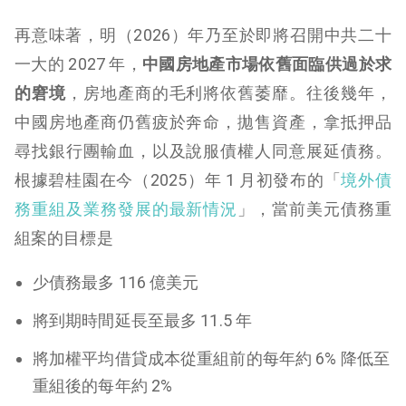
再意味著，明（2026）年乃至於即將召開中共二十
一大的 2027 年，
中國房地產市場依舊面臨供過於求
的窘境
，房地產商的毛利將依舊萎靡。往後幾年，
中國房地產商仍舊疲於奔命，拋售資產，拿抵押品
尋找銀行團輸血，以及說服債權人同意展延債務。
根據碧桂園在今（2025）年 1 月初發布的「
境外債
務重組及業務發展的最新情況
」，當前美元債務重
組案的目標是
少債務最多 116 億美元
將到期時間延長至最多 11.5 年
將加權平均借貸成本從重組前的每年約 6% 降低至
重組後的每年約 2%