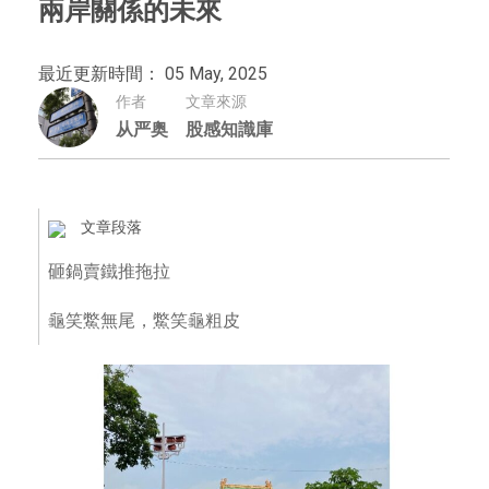
兩岸關係的未來
最近更新時間： 05 May, 2025
作者
文章來源
从严奥
股感知識庫
文章段落
砸鍋賣鐵推拖拉
龜笑鱉無尾，鱉笑龜粗皮