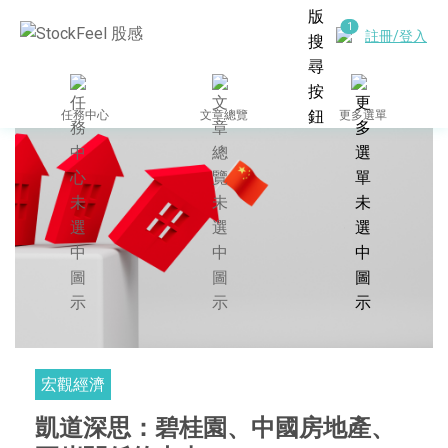
註冊/登入
任務中心
文章總覽
更多選單
宏觀經濟
凱道深思：碧桂園、中國房地產、