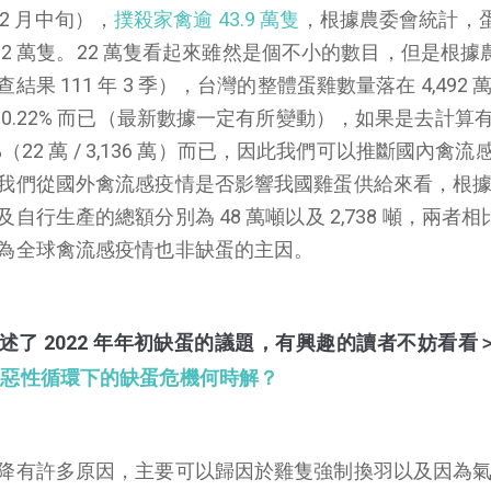
 2 月中旬），
撲殺家禽逾 43.9 萬隻
，根據農委會統計，
 22 萬隻。22 萬隻看起來雖然是個不小的數目，但是根據
結果 111 年 3 季），台灣的整體蛋雞數量落在 4,492 
0.22% 而已（最新數據一定有所變動），如果是去計算
（22 萬 / 3,136 萬）而已，因此我們可以推斷國內禽流
我們從國外禽流感疫情是否影響我國雞蛋供給來看，根據 2
行生產的總額分別為 48 萬噸以及 2,738 噸，兩者相
為全球禽流感疫情也非缺蛋的主因。
了 2022 年年初缺蛋的議題，有興趣的讀者不妨看看
─惡性循環下的缺蛋危機何時解？
降有許多原因，主要可以歸因於雞隻強制換羽以及因為