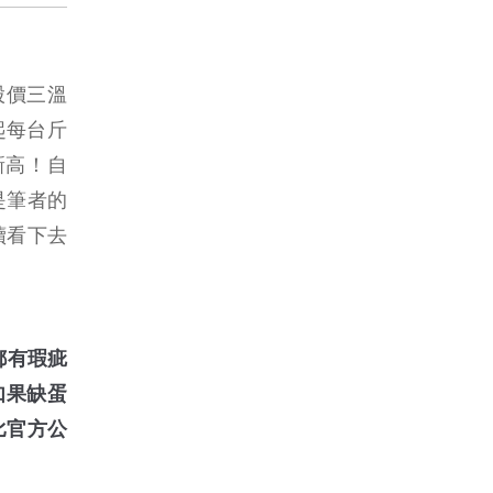
股價三溫
起每台斤
新高！自
是筆者的
續看下去
都有瑕疵
如果缺蛋
比官方公