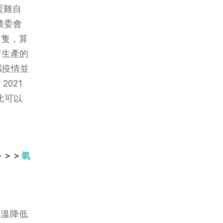
蛋雞自
農委會
萬隻，算
有生產的
感疫情並
021
比可以
＞＞＞
氣
氣溫降低