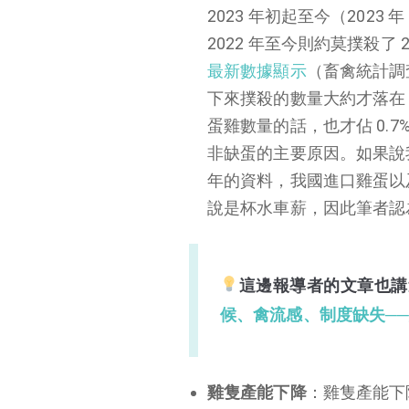
2023 年初起至今（2023 年
2022 年至今則約莫撲殺了
最新數據顯示
（畜禽統計調查
下來撲殺的數量大約才落在 
蛋雞數量的話，也才佔 0.7%
非缺蛋的主要原因。如果說
年的資料，我國進口雞蛋以及自
說是杯水車薪，因此筆者認
這邊報導者的文章也講述
候、禽流感、制度缺失─
雞隻產能下降
：雞隻產能下