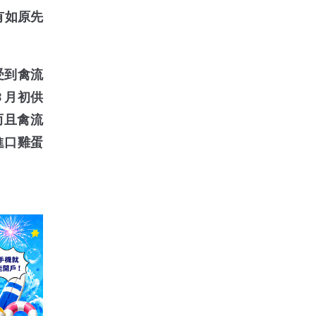
沒有如原先
量受到禽流
 月初供
而且禽流
進口雞蛋