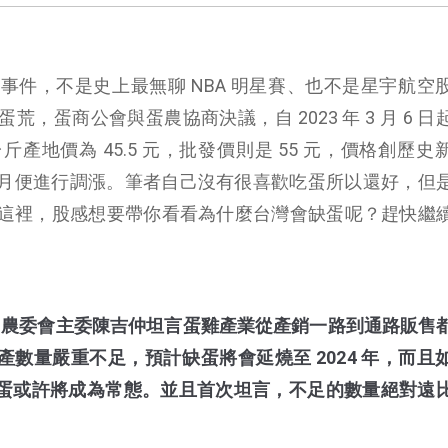
事件，不是史上最無聊 NBA 明星賽、也不是星宇航空
，蛋商公會與蛋農協商決議，自 2023 年 3 月 6 日
斤產地價為 45.5 元，批發價則是 55 元，價格創歷史
 1 個月便進行調漲。筆者自己沒有很喜歡吃蛋所以還好，但
這裡，股感想要帶你看看為什麼台灣會缺蛋呢？趕快繼
 更新，農委會主委陳吉仲坦言蛋雞產業從產銷一路到通路販售
數量嚴重不足，預計缺蛋將會延燒至 2024 年，而且
蛋或許將成為常態。並且首次坦言，不足的數量絕對遠