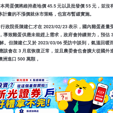
更新，本周蛋價將維持產地價 45.5 元以及批發價 55 元，並
原本計畫的不漲價就休市策略，也宣布暫緩實施。
更新，行政院長陳建仁才在 2023/02/23 表示，國內雞蛋產
，導致雞蛋供應未能趕上需求，政府會持續努力，預估 3
但陳建仁又於 2023/03/06 受訪中談到，氣溫回暖
應該會在 3 月底恢復正常，並且農委會也會擴大從國外
洲進口 500 萬顆，