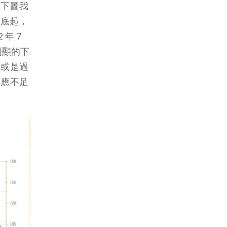
從下圖我
年底起，
年 7
明顯的下
熱或是過
供應不足