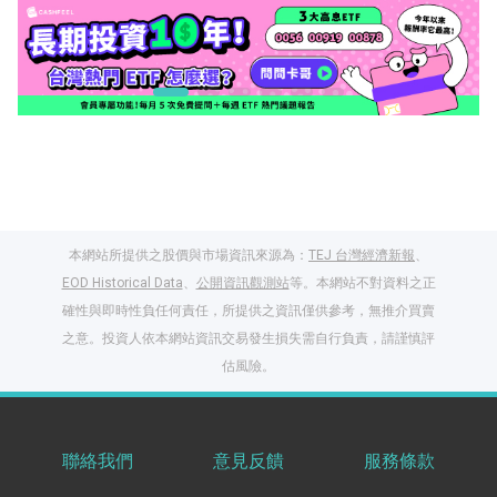
本網站所提供之股價與市場資訊來源為：
TEJ 台灣經濟新報
、
EOD Historical Data
、
公開資訊觀測站
等。本網站不對資料之正
確性與即時性負任何責任，所提供之資訊僅供參考，無推介買賣
之意。投資人依本網站資訊交易發生損失需自行負責，請謹慎評
閱讀文章，天天賺
估風險。
獎勵
登入股感會員，閱讀
任一文章
聯絡我們
意見反饋
服務條款