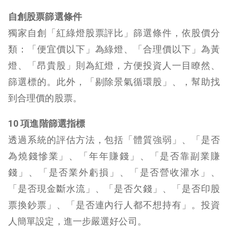
自創股票篩選條件
獨家自創「
紅綠燈股票評比
」篩選條件，依股價分
類：「便宜價以下」為綠燈、「合理價以下」為黃
燈、「昂貴股」則為紅燈，方便投資人一目瞭然、
篩選標的。此外，「剔除景氣循環股」、，幫助找
到合理價的股票。
10 項進階篩選指標
透過系統的評估方法，包括「
體質強弱
」、「
是否
為燒錢慘業
」、「
年年賺錢
」、「
是否靠副業賺
錢
」、「
是否業外虧損
」、「
是否營收灌水
」、
「
是否現金斷水流
」、「
是否欠錢
」、「
是否印股
票換鈔票
」、「
是否連內行人都不想持有
」。投資
人簡單設定，進一步嚴選好公司。