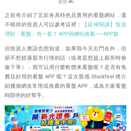
展開
XQ 全球贏家
之前有介紹了五款各具特色且實用的看盤網站，還
不曉得的投資人可以參考這裡：
【延伸閱讀】投資
理財「看盤」有一套？ APP與網站推薦——APP篇
但投資人應該也想知道，如果我今天出門在外，但
卻不想錯過股市行情的話（
或者是想趁上廁所時偷
偷下單
），我可以用什麼軟體來看盤呢？是否有免
費且好用的看盤 APP 呢？這次股感 Stockfeel 將介
紹幾個網友常用或推薦的看盤 APP，成為大家看盤
時陪伴的好幫手。