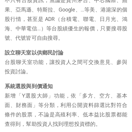
不只有台股資訊，無論是貴州茅台、中芯國際、蘋
果、亞馬遜、特斯拉、Google、…等美、港滬深的個
股行情，甚至是 ADR（台積電、聯電、日月光、鴻
海、中華電信…）等台股績優生的報價，只要搜尋股
號、代號皆可自由搜尋。
設立聊天室以供鄉民討論
台股聊天室功能，讓投資人之間可交換意見、參與
投資討論。
系統選股與到價通知
新增「Y選股大師」功能，依「多方、空方、基本
面、財務面」等分類，利用公開資料篩選比對符合
條件的股票，不論是高殖利率、低本益比股票都能
查得到，幫助投資人找到理想投資標的。