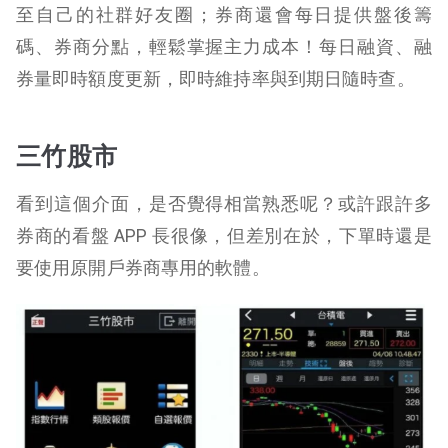
至自己的社群好友圈；券商還會每日提供盤後籌
碼、券商分點，輕鬆掌握主力成本！每日融資、融
券量即時額度更新，即時維持率與到期日隨時查。
三竹股市
看到這個介面，是否覺得相當熟悉呢？或許跟許多
券商的看盤 APP 長很像，但差別在於，下單時還是
要使用原開戶券商專用的軟體。