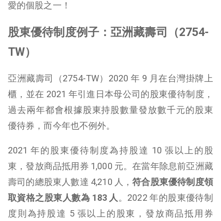
愛的個股之一！
股東優待制度例子：亞洲藏壽司（2754-
TW）
亞洲藏壽司（
2754-TW
）2020 年 9 月在台灣掛牌上
櫃，並在 2021 年引進日本母公司的股東優待制度，
過去兩年都會根據股東持股數量發放數千元的股東
優待券，而今年也不例外。
2021 年的股東優待制度為持股達 10 張以上的股
東，發放商品抵用券 1,000 元。在當年除息前亞洲藏
壽司的總股東人數達 4,210 人，
符合股東優待制度領
取資格之股東人數為 183 人
。2022 年的股東優待制
度則為持股達 5 張以上的股東，發放商品抵用券