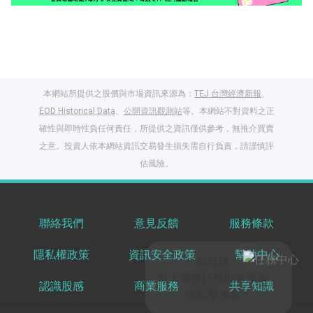
本網站所提供之股價與市場資訊來源為：
TEJ 台灣經濟新報
、
EOD Historical Data
、
公開資訊觀測站
等。本網站不對資料之正
確性與即時性負任何責任，所提供之資訊僅供參考，無推介買賣
之意。投資人依本網站資訊交易發生損失需自行負責，請謹慎評
閱讀文章，天天賺
估風險。
獎勵
登入股感會員，閱讀
任一文章
聯絡我們
意見反饋
服務條款
隱私權政策
資訊安全政策
幫助中心
出國就缺這咖？股
感會員免費帶回
認識股感
商業服務
共享知識
家！
更多任務
登記抽北歐小刺蝟 20