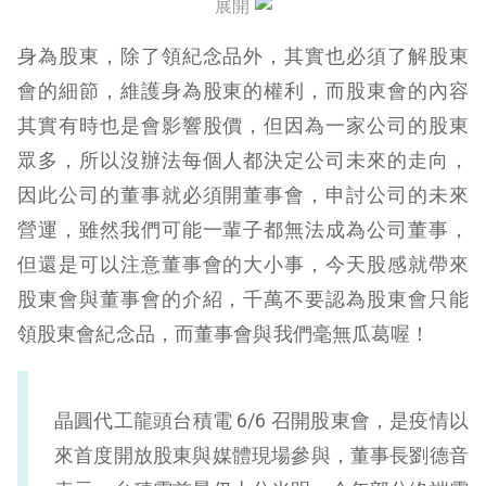
展開
股東會召開日期查詢
身為股東，除了領紀念品外，其實也必須了解股東
董事會是什麼？
會的細節，維護身為股東的權利，而股東會的內容
其實有時也是會影響股價，但因為一家公司的股東
誰可以擔任董事？
眾多，所以沒辦法每個人都決定公司未來的走向，
董事會日期
因此公司的董事就必須開董事會，申討公司的未來
董事會籌備
營運，雖然我們可能一輩子都無法成為公司董事，
但還是可以注意董事會的大小事，今天股感就帶來
董事會股東會總結
股東會與董事會的介紹，千萬不要認為股東會只能
領股東會紀念品，而董事會與我們毫無瓜葛喔！
晶圓代工龍頭台積電 6/6 召開股東會，是疫情以
來首度開放股東與媒體現場參與，董事長劉德音