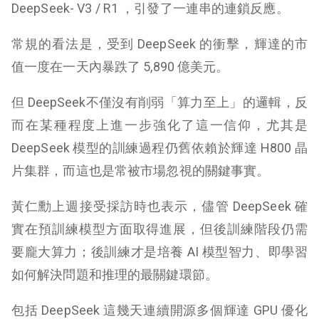
DeepSeek- V3 / R1 ，引發了一連串的連鎖反應。
常規的看法是，受到 DeepSeek 的衝擊，輝達的市
值一度在一天內暴跌了 5,890 億美元。
但 DeepSeek不僅沒有削弱「算力至上」的邏輯，反
而在某種程度上進一步強化了這一信仰，尤其是
DeepSeek 模型的訓練過程仍舊依賴於輝達 H800 晶
片集群，而這也是常被市場忽視的關鍵事實。
黃仁勳上週接受採訪時也表示，儘管 DeepSeek 確
實在預訓練模型方面取得進展，但後訓練階段仍需
要龐大算力；後訓練才是培養 AI 模型智力、即學習
如何解決問題和推理的最關鍵環節。
包括 DeepSeek 這幾天連續開源多個輝達 GPU 優化