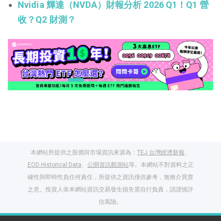
Nvidia 輝達（NVDA）財報分析 2026 Q1！Q1 營
收？Q2 財測？
本網站所提供之股價與市場資訊來源為：
TEJ 台灣經濟新報
、
EOD Historical Data
、
公開資訊觀測站
等。本網站不對資料之正
確性與即時性負任何責任，所提供之資訊僅供參考，無推介買賣
之意。投資人依本網站資訊交易發生損失需自行負責，請謹慎評
閱讀文章，天天賺
估風險。
獎勵
登入股感會員，閱讀