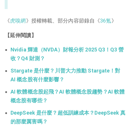
《
虎嗅網
》授權轉載、部分內容節錄自《
36氪
》
【延伸閱讀】
Nvidia 輝達（NVDA）財報分析 2025 Q3！Q3 營
收？Q4 財測？
Stargate 是什麼？川普大力推動 Stargate！對
AI 概念股有什麼影響？
AI 軟體概念股起飛？AI 軟體概念股趨勢？AI 軟體
概念股有哪些？
DeepSeek 是什麼？超低訓練成本？DeepSeek 真
的那麼厲害嗎？