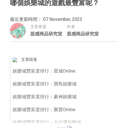
哪個娛樂城的遊戲最豐富呢？
最近更新時間： 07 November, 2023
文章來源
作者
股感商品研究室
股感商品研究室
文章段落
娛樂城豐富度排行：星城Online
娛樂城豐富度排行：寶島娛樂城
娛樂城豐富度排行：豪神娛樂城
娛樂城豐富度排行：聚寶Online
娛樂城豐富度排行：金好運娛樂城