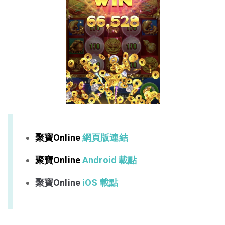
聚寶Online
網頁版連結
聚寶Online
Android 載點
聚寶Online
iOS 載點