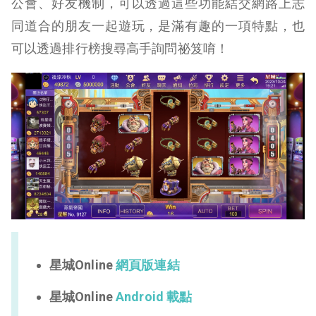
公會、好友機制，可以透過這些功能結交網路上志
同道合的朋友一起遊玩，是滿有趣的一項特點，也
可以透過排行榜搜尋高手詢問祕笈唷！
星城Online
網頁版連結
星城Online
Android 載點