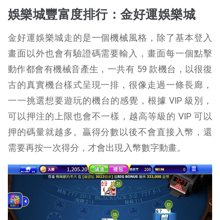
娛樂城豐富度排行：金好運娛樂城
金好運娛樂城走的是一個機械風格，除了基本登入
畫面以外也會有驗證碼需要輸入，畫面每一個點擊
動作都會有機械音產生，一共有 59 款機台，以很復
古的真實機台樣式呈現一排，很像走過一條長廊，
一一挑選想要遊玩的機台的感覺，根據 VIP 級別，
可以押注的上限也會不一樣，越高等級的 VIP 可以
押的碼量就越多。贏得分數以後不會直接入幣，還
需要再按一次得分，才會出現入幣數字動畫。