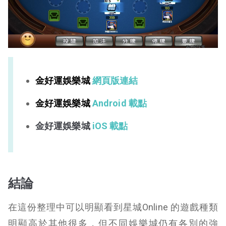
金好運娛樂城
網頁版連結
金好運娛樂城
Android 載點
金好運娛樂城
iOS 載點
結論
在這份整理中可以明顯看到星城Online 的遊戲種類
明顯高於其他很多，但不同娛樂城仍有各別的強