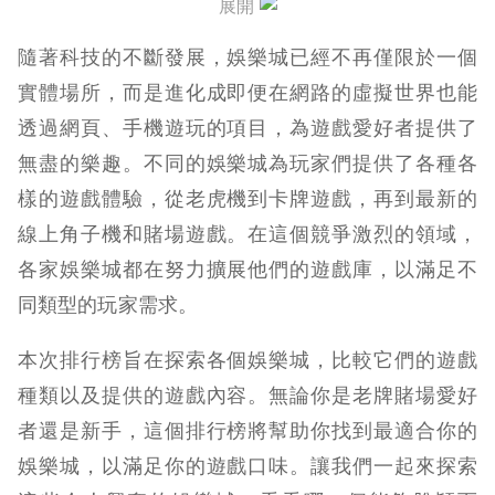
展開
結論
隨著科技的不斷發展，娛樂城已經不再僅限於一個
實體場所，而是進化成即便在網路的虛擬世界也能
透過網頁、手機遊玩的項目，為遊戲愛好者提供了
無盡的樂趣。不同的娛樂城為玩家們提供了各種各
樣的遊戲體驗，從老虎機到卡牌遊戲，再到最新的
線上角子機和賭場遊戲。在這個競爭激烈的領域，
各家娛樂城都在努力擴展他們的遊戲庫，以滿足不
同類型的玩家需求。
本次排行榜旨在探索各個娛樂城，比較它們的遊戲
種類以及提供的遊戲內容。無論你是老牌賭場愛好
者還是新手，這個排行榜將幫助你找到最適合你的
娛樂城，以滿足你的遊戲口味。讓我們一起來探索