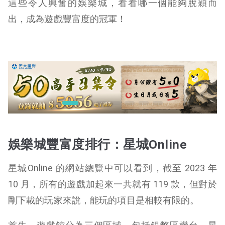
這些令人興奮的娛樂城，看看哪一個能夠脫穎而
出，成為遊戲豐富度的冠軍！
娛樂城豐富度排行：星城Online
星城Online 的網站總覽中可以看到，截至 2023 年
10 月，所有的遊戲加起來一共就有 119 款，但對於
剛下載的玩家來說，能玩的項目是相較有限的。