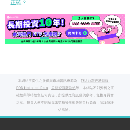
正確 ?
本網站所提供之股價與市場資訊來源為：
TEJ 台灣經濟新報
、
EOD Historical Data
、
公開資訊觀測站
等。本網站不對資料之正
確性與即時性負任何責任，所提供之資訊僅供參考，無推介買賣
之意。投資人依本網站資訊交易發生損失需自行負責，請謹慎評
閱讀文章，天天賺
估風險。
獎勵
登入股感會員，閱讀
任一文章