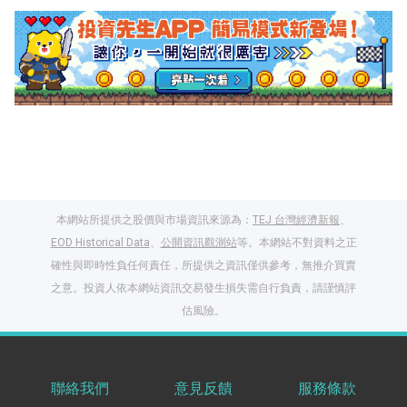
本網站所提供之股價與市場資訊來源為：
TEJ 台灣經濟新報
、
EOD Historical Data
、
公開資訊觀測站
等。本網站不對資料之正
確性與即時性負任何責任，所提供之資訊僅供參考，無推介買賣
之意。投資人依本網站資訊交易發生損失需自行負責，請謹慎評
閱讀文章，天天賺
估風險。
獎勵
登入股感會員，閱讀
任一文章
聯絡我們
意見反饋
服務條款