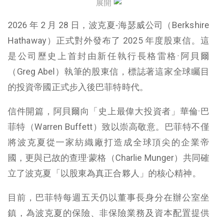
展開
管理層變動與未來展望
2026 年 2 月 28 日，波克夏-海瑟威公司（Berkshire
結語
Hathaway）正式對外發布了 2025 年度股東信。這
是公司歷史上首封由新任執行長格雷格·阿貝爾
（Greg Abel）執筆的股東信，標誌著這家全球矚目
的投資帝國正式步入後巴菲特時代。
信件開篇，阿貝爾向「史上最偉大投資者」華倫·巴
菲特（Warren Buffett）致以崇高敬意。巴菲特不僅
將波克夏從一家紡織廠打造成全球頂尖的企業帝
國，更與已故的查理·蒙格（Charlie Munger）共同確
立了波克夏「以股東為真正合夥人」的核心精神。
目前，巴菲特每週五天仍以董事長身分在辦公室坐
鎮，為波克夏的保險、非保險業務及資本配置提供