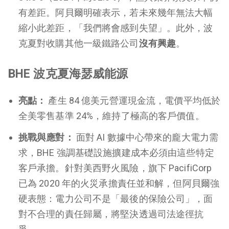
有差距。阿貝爾明確表示，若未來幾年無法大幅
縮小此差距，「我們將會感到失望」。此外，波
克夏對收購其他一級鐵路公司
沒有興趣
。
BHE 波克夏海瑟威能源
亮點：
產生 84 億美元營運現金流，電價平均低於
全美零售基準 24%，維持了極高的客戶價值。
挑戰與應對：
面對 AI 數據中心帶來的龐大電力需
求，BHE 強調基礎設施擴建成本必須由這些特定
客戶承擔。針對美西野火風險，旗下 PacifiCorp
已為 2020 年的火災承擔責任並和解，但阿貝爾強
硬表態：電力公司不是「最後的保險公司」，面
對不合理的責任歸屬，將堅決透過司法途徑抗