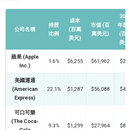
202
成本
持股
市值 (百
年股
公司名稱
(百萬
比例
萬美元)
(百
美元)
美元
蘋果 (Apple
1.6%
$6,255
$61,962
$28
Inc.)
美國運通
(American
22.1%
$1,287
$56,088
$47
Express)
可口可樂
(The Coca-
9.3%
$1,299
$27,964
$81
Cola