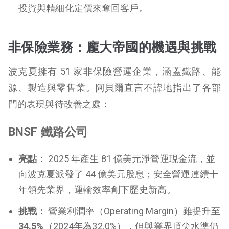
投資與精細化定價來奪回客戶。
非保險業務：龐大帝國的機遇與挑戰
波克夏擁有 51 家非保險營運企業，涵蓋鐵路、能
源、製造與零售業。阿貝爾直言不諱地指出了各部
門的表現與待改善之處：
BNSF 鐵路公司
亮點：
2025 年產生 81 億美元淨營運現金流，並
向波克夏派發了 44 億美元股息；安全營運連續十
年領先業界，運輸效率創下歷史新高。
挑戰：
營業利潤率（Operating Margin）雖提升至
34.5%
（2024年為32.0%），但與業界頂尖水準仍