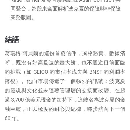
同登台，為股東全面解析波克夏的保險與非保險
業務版圖。
結語
葛瑞格·阿貝爾的這份首發信件，風格務實、數據清
晰，既沒有好高騖遠的畫大餅，也不迴避目前面臨
的挑戰（如 GEICO 的市佔率流失與 BNSF 的利潤率
落後）。他向市場傳遞了一個強烈的訊號：波克夏
的靈魂與文化並未隨著管理層的交接而改變。在超
過 3,700 億美元現金的加持下，這艘名為波克夏的金
融巨艦，正以極度的耐心與紀律，穩步航向下一個
60 年。