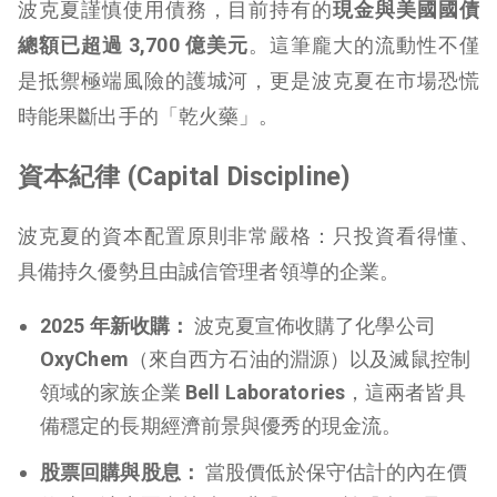
波克夏謹慎使用債務，目前持有的
現金與美國國債
總額已超過 3,700 億美元
。這筆龐大的流動性不僅
是抵禦極端風險的護城河，更是波克夏在市場恐慌
時能果斷出手的「乾火藥」。
資本紀律 (Capital Discipline)
波克夏的資本配置原則非常嚴格：只投資看得懂、
具備持久優勢且由誠信管理者領導的企業。
2025 年新收購：
波克夏宣佈收購了化學公司
OxyChem
（來自西方石油的淵源）以及滅鼠控制
領域的家族企業
Bell Laboratories
，這兩者皆具
備穩定的長期經濟前景與優秀的現金流。
股票回購與股息：
當股價低於保守估計的內在價