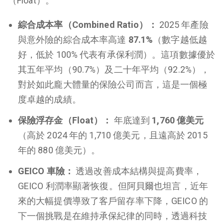
（Float）。
綜合成本率（Combined Ratio）：
2025 年產險
與意外險的綜合成本率高達
87.1%
（數字越低越
好，低於 100% 代表有承保利潤）。這項數據優於
其五年平均（90.7%）及二十年平均（92.2%），
對於如此龐大體量的保險公司而言，這是一個極
度卓越的成績。
保險浮存金（Float）：
年底達到
1,760 億美元
（高於 2024 年的 1,710 億美元，且遠高於 2015
年的 880 億美元）。
GEICO 車險：
透過改善成本結構與提高費率，
GEICO 利潤率顯著恢復。但阿貝爾也坦言，近年
來的大幅提價導致了客戶留存率下降，GEICO 的
下一個挑戰是在維持承保紀律的同時，透過科技