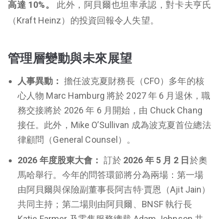
高達 10%。
此外，阿貝爾也坦率承認，對卡夫亨氏
（Kraft Heinz）的投資回報令人失望。
管理層變動與未來展望
人事異動：
擔任波克夏財務長（CFO）多年的核
心人物 Marc Hamburg 將於 2027 年 6 月退休，職
務交接將於 2026 年 6 月開始，由 Chuck Chang
接任。此外，Mike O’Sullivan 成為波克夏首位總法
律顧問（General Counsel）。
2026 年度股東大會：
訂於
2026 年 5 月 2 日
於奧
馬哈舉行。今年的問答環節將分為兩場：第一場
由阿貝爾與保險副董事長阿吉特·賈恩（Ajit Jain）
共同主持；第二場則由阿貝爾、BNSF 執行長
Katie Farmer 及零售服務總裁 Adam Johnson 共