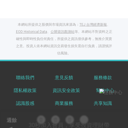
本網站所提供之股價與市場資訊來源為：
TEJ 台灣經濟新報
、
EOD Historical Data
、
公開資訊觀測站
等。本網站不對資料之正
確性與即時性負任何責任，所提供之資訊僅供參考，無推介買賣
之意。投資人依本網站資訊交易發生損失需自行負責，請謹慎評
閱讀文章，天天賺
估風險。
獎勵
登入股感會員，閱讀
任一文章
聯絡我們
意見反饋
服務條款
隱私權政策
資訊安全政策
幫助中心
出國就缺這咖？股
感會員免費帶回
認識股感
商業服務
共享知識
家！
更多任務
登記抽北歐小刺蝟 20
週餘
吋上掀行李箱
30秒
加入會員，享受投資理財帶