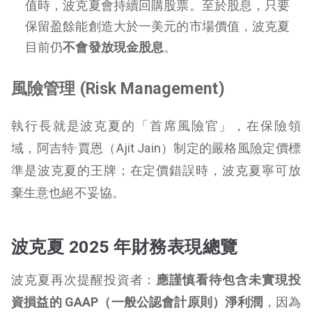
值時，波克夏會持續回購股票。至於股息，只要
保留盈餘能創造大於一美元的市場價值，波克夏
目前仍
不會發放現金股息
。
風險管理 (Risk Management)
執行長就是波克夏的「首席風險官」，在保險領
域，阿吉特·賈恩（Ajit Jain）制定的嚴格風險定價標
準是波克夏的王牌；在定價錯誤時，波克夏寧可放
棄生意也絕不妥協。
波克夏 2025 年財務表現總覽
波克夏再次提醒投資者：
應謹慎看待包含未實現投
資損益的 GAAP（一般公認會計原則）淨利潤
，因為