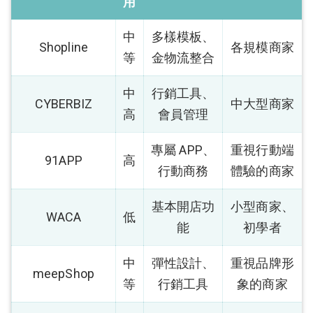
用
中
多樣模板、
Shopline
各規模商家
等
金物流整合
中
行銷工具、
CYBERBIZ
中大型商家
高
會員管理
專屬 APP、
重視行動端
91APP
高
行動商務
體驗的商家
基本開店功
小型商家、
WACA
低
能
初學者
中
彈性設計、
重視品牌形
meepShop
等
行銷工具
象的商家