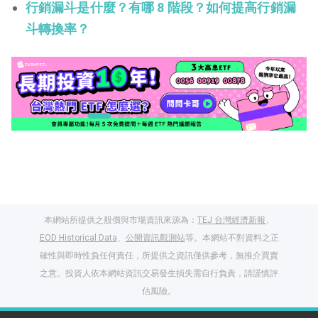
行銷漏斗是什麼？有哪 8 階段？如何提高行銷漏
斗轉換率？
本網站所提供之股價與市場資訊來源為：
TEJ 台灣經濟新報
、
EOD Historical Data
、
公開資訊觀測站
等。本網站不對資料之正
確性與即時性負任何責任，所提供之資訊僅供參考，無推介買賣
之意。投資人依本網站資訊交易發生損失需自行負責，請謹慎評
閱讀文章，天天賺
估風險。
獎勵
登入股感會員，閱讀