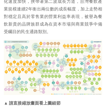
化速度加快，挾帶著第二波成長力道，台灣餐飲產
業規模連續2年衝出兩位數的成長幅度，加上走勢相
對穩定且高於零售業的營業利益率表現，被譽為餐
飲新貴的品牌族群成為在資本市場與商業競爭中備
受矚目的民生通路類別。
▲ 請直接縮放畫面看上圖細節