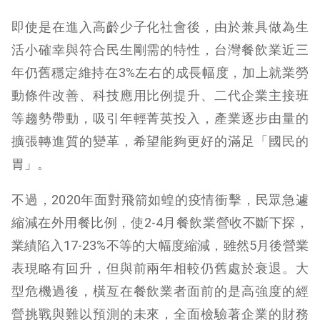
即使是在進入高齡少子化社會後，由於兼具做為生
活小確幸與符合民生剛需的特性，台灣餐飲業近三
年仍舊穩定維持在3%左右的成長幅度，加上就業勞
動條件改善、科技應用比例提升、二代企業主接班
等趨勢帶動，吸引年輕菁英投入，產業逐步由量的
擴張轉進質的變革，希望能夠更好的滿足「國民的
胃」。
不過，2020年面對飛箭如蝗的疫情衝擊，民眾急遽
縮減在外用餐比例，使2-4月餐飲業營收不斷下探，
業績陷入17-23%不等的大幅度縮減，雖然5月後營業
表現略有回升，但與前兩年相較仍舊處於衰退。大
型危機過後，橫亙在餐飲業者面前的是高強度的經
營挑戰與難以預測的未來，全面檢驗著企業的財務