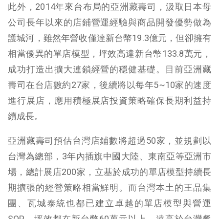
此外，2014年來台布局的亞洲藏壽司，汲取日本母
公司長年以來的店鋪營運經驗與商品開發優勢做為
護城河，雖然年營收僅達新台幣19.3億元，但卻擁有
相當優異的單店模型，坪效高達新台幣133.8萬元，
成功打造出擴大連鎖經營的穩健基礎。目前亞洲藏
壽司在台店數約27家，後續將以每年5~10家的速度
進行展店，應用積極展店投資策略確保長期利益持
續成長。
亞洲藏壽司預估台灣店鋪數將超過50家，並規劃以
台灣為總部，3年內插旗中國大陸、東南亞等亞洲市
場，總計展店200家，立基於成功的單店模型持續長
期擴張的經營策略相當鮮明。而台灣本土的王品集
團、瓦城泰統也都已建立卓越的單店模型與營運
SOP，坪效都在新台幣60萬元以上，遠高於台灣餐