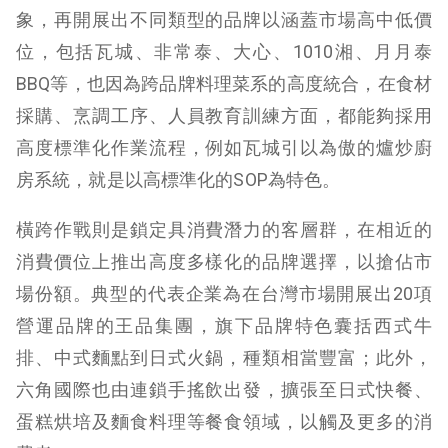
象，再開展出不同類型的品牌以涵蓋市場高中低價
位，包括瓦城、非常泰、大心、1010湘、月月泰
BBQ等，也因為跨品牌料理菜系的高度統合，在食材
採購、烹調工序、人員教育訓練方面，都能夠採用
高度標準化作業流程，例如瓦城引以為傲的爐炒廚
房系統，就是以高標準化的SOP為特色。
橫跨作戰則是鎖定具消費潛力的客層群，在相近的
消費價位上推出高度多樣化的品牌選擇，以搶佔市
場份額。典型的代表企業為在台灣市場開展出20項
營運品牌的王品集團，旗下品牌特色囊括西式牛
排、中式麵點到日式火鍋，種類相當豐富；此外，
六角國際也由連鎖手搖飲出發，擴張至日式快餐、
蛋糕烘培及麵食料理等餐食領域，以觸及更多的消