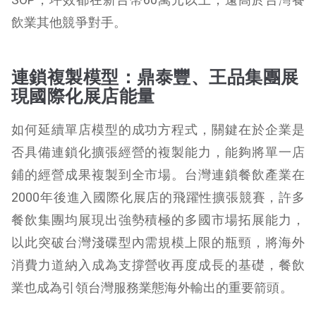
飲業其他競爭對手。
連鎖複製模型：鼎泰豐、王品集團展
現國際化展店能量
如何延續單店模型的成功方程式，關鍵在於企業是
否具備連鎖化擴張經營的複製能力，能夠將單一店
鋪的經營成果複製到全市場。台灣連鎖餐飲產業在
2000年後進入國際化展店的飛躍性擴張競賽，許多
餐飲集團均展現出強勢積極的多國市場拓展能力，
以此突破台灣淺碟型內需規模上限的瓶頸，將海外
消費力道納入成為支撐營收再度成長的基礎，餐飲
業也成為引領台灣服務業態海外輸出的重要箭頭。