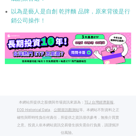
以為是藝人是自創 乾拌麵 品牌，原來背後是行
銷公司操作！
本網站所提供之股價與市場資訊來源為：
TEJ 台灣經濟新報
、
EOD Historical Data
、
公開資訊觀測站
等。本網站不對資料之正
確性與即時性負任何責任，所提供之資訊僅供參考，無推介買賣
之意。投資人依本網站資訊交易發生損失需自行負責，請謹慎評
閱讀文章，天天賺
估風險。