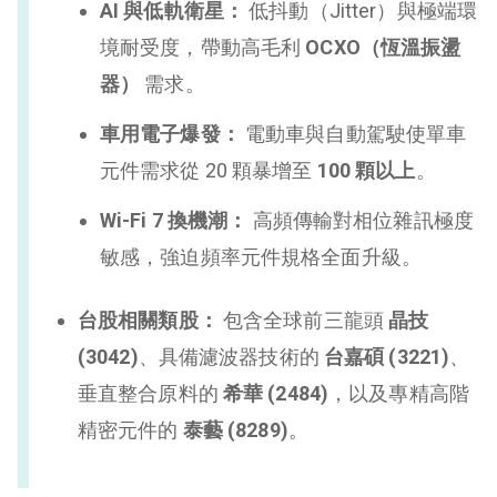
AI 與低軌衛星：
低抖動（Jitter）與極端環
境耐受度，帶動高毛利
OCXO（恆溫振盪
器）
需求。
車用電子爆發：
電動車與自動駕駛使單車
元件需求從 20 顆暴增至
100 顆以上
。
Wi-Fi 7 換機潮：
高頻傳輸對相位雜訊極度
敏感，強迫頻率元件規格全面升級。
台股相關類股：
包含全球前三龍頭
晶技
(3042)
、具備濾波器技術的
台嘉碩 (3221)
、
垂直整合原料的
希華 (2484)
，以及專精高階
精密元件的
泰藝 (8289)
。