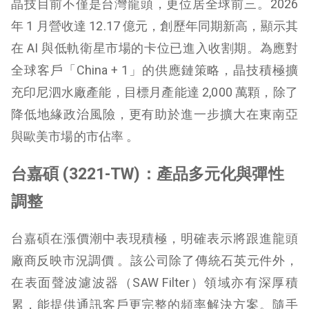
晶技目前不僅是台灣龍頭，更位居全球前三。2026
年 1 月營收達 12.17 億元，創歷年同期新高，顯示其
在 AI 與低軌衛星市場的卡位已進入收割期。為應對
全球客戶「China + 1」的供應鏈策略，晶技積極擴
充印尼泗水廠產能，目標月產能達 2,000 萬顆，除了
降低地緣政治風險，更有助於進一步擴大在東南亞
與歐美市場的市佔率 。
台嘉碩 (3221-TW)：產品多元化與彈性
調整
台嘉碩在漲價潮中表現積極，明確表示將跟進龍頭
廠商反映市況調價 。該公司除了傳統石英元件外，
在表面聲波濾波器（SAW Filter）領域亦有深厚積
累，能提供通訊客戶更完整的頻率解決方案。隨手