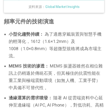
資料來源：
Global Market Insights
頻率元件的技術演進
小型化趨勢持續：
為了適應穿戴裝置與智慧手機
的輕薄化，1612（1.6×1.2mm）及
1008（1.0×0.8mm）等超微型規格將成為市場主
流。
MEMS 技術的滲透：
MEMS 振盪器雖然在相位雜
訊上仍稍遜於傳統石英，但其極佳的抗震性能在
重工業與極端震動環境（如無人機、工業手臂）
中具備不可替代性 。
邊緣運算的需求噴發：
隨著 AI 從雲端資料中心延
伸至邊緣端（AI PC, AI Phone），對低功耗、高精