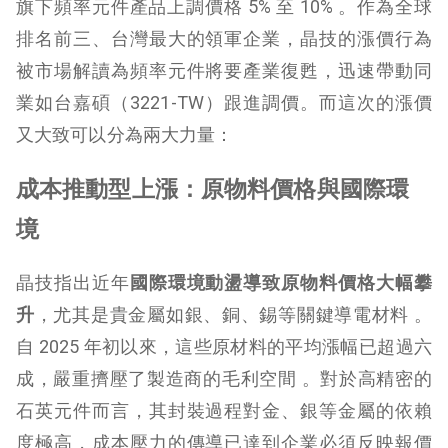
旗下頻率元件產品上調價格 5% 至 10% 。作為全球
排名前三、台灣最大的領軍企業，晶技的漲價行為
被市場解讀為頻率元件將要產業復甦，迅速帶動同
業如台嘉碩（3221-TW）跟進調價。而這次的漲價
又大致可以分為兩大力量：
成本推動型上漲：原物料價格與國際環
境
晶技指出近年
國際環境動盪導致原物料價格大幅攀
升
，尤其是貴金屬如銀、銅、錫等關鍵導電材料 。
自 2025 年初以來，這些原材料的平均漲幅已超過六
成，嚴重擠壓了製造商的毛利空間 。對於高精密的
石英元件而言，其封裝過程對金、銀等金屬的依賴
度極高，成本壓力的傳導已達到企業必須反映報價