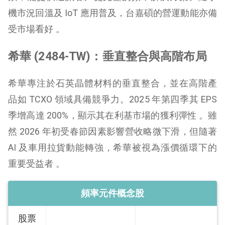
機市況回溫及 IoT 應用普及，台嘉碩的營運動能亦備
受市場看好 。
希華 (2484-TW)：垂直整合與高階布局
希華專注於石英晶體材料的垂直整合，並在高階產
品如 TCXO 領域具備競爭力。2025 年第四季其 EPS
季增高達 200%，顯示其在利基市場的獲利彈性 。雖
然 2026 年初受春節因素影響營收略微下滑，但隨著
AI 及車用拉貨動能轉強，希華被視為漲價循環下的
重要受益者 。
頻率元件概念股
股票