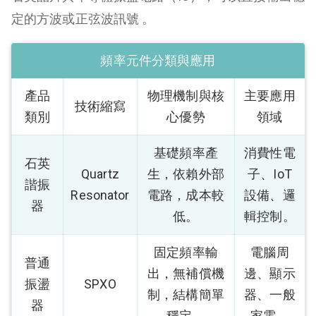
定的方波或正弦波訊號 。
頻率元件分類與應用
產品
物理機制與核
主要應用
技術縮寫
類別
心優勢
領域
基礎頻率產
消費性電
石英
Quartz
生，依賴外部
子、IoT
諧振
Resonator
電路，成本較
設備、邏
器
低。
輯控制。
固定頻率輸
電腦周
普通
出，無補償機
邊、顯示
振盪
SPXO
制，結構簡單
器、一般
器
穩定。
家電。