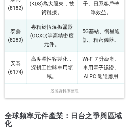
(KDS)為大股東，技
子、日系客戶轉
(8182)
術鏈接。
單效益。
專精於恆溫振盪器
泰藝
5G基站、衛星通
(OCXO)等高精密度
(8289)
訊、精密儀器。
元件。
高度彈性客製化，
Wi-Fi 7 升級潮、
安碁
深耕工控與車用領
車用電子認證、
(6174)
域。
AI PC 週邊應用
股感資料庫整理
全球頻率元件產業：日台之爭與區域
化