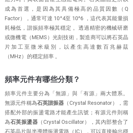
成為首選，是因為其具備極高的品質因數（Q
Factor），通常可達 10^4至 10^6 ，這代表其能量損
耗極低，諧振頻率極其穩定 。透過精密的機械研磨
或微機電（MEMS）光刻技術，製造商可以將石英晶
片加工至微米級別，以產生高達數百兆赫茲
（MHz）的穩定頻率 。
頻率元件有哪些分類？
頻率元件主要分為「無源」與「有源」兩大體系。
無源元件稱為
石英諧振器
（Crystal Resonator），需
搭配外部的振盪電路才能產生訊號；有源元件則稱
為
石英振盪器
（Crystal Oscillator），其內部整合了
石英晶片與半導體振盪電路（IC），可以直接輸出穩