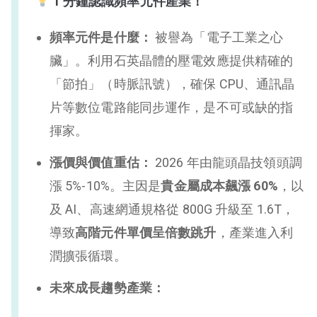
1 分鐘認識頻率元件產業！
頻率元件是什麼：
被譽為「電子工業之心
臟」。利用石英晶體的壓電效應提供精確的
「節拍」（時脈訊號），確保 CPU、通訊晶
片等數位電路能同步運作，是不可或缺的指
揮家。
漲價與價值重估：
2026 年由龍頭晶技領頭調
漲 5%-10%。主因是
貴金屬成本飆漲 60%
，以
及 AI、高速網通規格從 800G 升級至 1.6T，
導致
高階元件單價呈倍數跳升
，產業進入利
潤擴張循環。
未來成長趨勢產業：