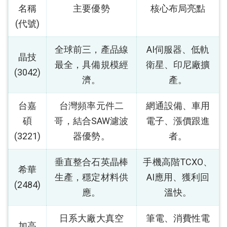
名稱
主要優勢
核心布局亮點
(代號)
全球前三，產品線
AI伺服器、低軌
晶技
最全，具備規模經
衛星、印尼廠擴
(3042)
濟。
產。
台嘉
台灣頻率元件二
網通設備、車用
碩
哥，結合SAW濾波
電子、漲價跟進
(3221)
器優勢。
者。
垂直整合石英晶棒
手機高階TCXO、
希華
生產，穩定材料供
AI應用、獲利回
(2484)
應。
溫快。
日系大廠大真空
筆電、消費性電
加高