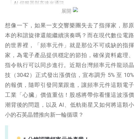
AI 伺服器與高速光通訊
展開
Wi-Fi 7 技術
想像一下，如果一支交響樂團失去了指揮家，那原
低軌衛星與航空航太
本的和諧旋律還能繼續演奏嗎？而在現代數位電路
的世界裡，「頻率元件」就是那位不可或缺的指揮
車用電子與自動駕駛
家，為電子產品提供穩定的節拍，確保資料處理、
台灣頻率元件概念股
指令執行可以同步進行。近期台灣頻率元件
龍頭晶
全球頻率元件產業：日台之爭與區域化
技（3042）正式發出漲價信，宣布調升 5% 至 10%
的報價，隨即引發同業跟進，讓頻率元件這顆電子
頻率元件未來展望
工業「心臟」價值重估！股感將帶你看懂這波漲價
結論
潮背後的問題，以及 AI、低軌衛星又如何將這顆小
小的石英晶體推向新一輪循環？