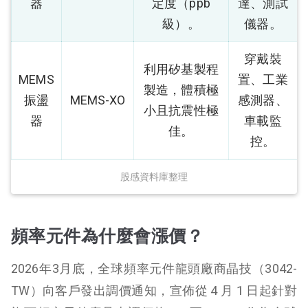
器
定度（ppb
達、測試
級）。
儀器。
穿戴裝
利用矽基製程
MEMS
置、工業
製造，體積極
振盪
MEMS-XO
感測器、
小且抗震性極
器
車載監
佳。
控。
股感資料庫整理
頻率元件為什麼會漲價？
2026年3月底，全球頻率元件龍頭廠商晶技（3042-
TW）向客戶發出調價通知，宣佈從 4 月 1 日起針對