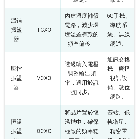
內建溫度補償
5G手機、
溫補
電路，減少環
導航系
振盪
TCXO
境溫差導致的
統、無線
器
頻率偏移。
網通。
通訊交換
透過輸入電壓
壓控
機、廣播
調整輸出頻
振盪
VCXO
視訊設
率，適用於訊
器
備、數位
號同步。
網路。
將晶片置於恆
基站、低
恆溫
溫槽中，確保
軌衛星、
振盪
OCXO
極致的頻率穩
精密雷