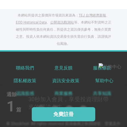
本網站所提供之股價與市場資訊來源為：
TEJ 台灣經濟新報
、
EOD Historical Data
、
公開資訊觀測站
等。本網站不對資料之正
閱讀文章，天天賺
確性與即時性負任何責任，所提供之資訊僅供參考，無推介買賣
獎勵
之意。投資人依本網站資訊交易發生損失需自行負責，請謹慎評
登入股感會員，閱讀
估風險。
任一文章
出國就缺這咖？股
聯絡我們
意見反饋
服務條款
感會員免費帶回
隱私權政策
資訊安全政策
幫助中心
家！
更多任務
登記抽北歐小刺蝟 20
認識股感
商業服務
共享知識
週餘
吋上掀行李箱
30秒
加入會員，享受投資理財帶
1
來的豐沛人生
篇
免費註冊
© Stockfeel. All rights reserved 股感服務之軟體開發、營運及作