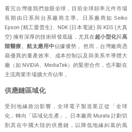
看完台灣後我們放眼全球，目前全球頻率元件市場
長期由日系與台系廠商主導。日系廠商如 Seiko
Epson (精工愛普生)、NDK (日本電波) 與 KDS (大真
空) 擁有深厚的技術研發底蘊，尤其在
超小型化
與
高
階醫療、航太應用中
佔據優勢 。然而，台灣廠商憑
藉優異的量產效率、成本控制以及與美系半導體大
廠（如 NVIDIA、MediaTek）的緊密合作，也不斷在
主流商業市場擴大市佔率 。
供應鏈區域化
受到地緣政治影響，全球電子製造業正從「全球
化」轉向「區域化生產」。日本廠商 Murata 計劃切
割其在中國大陸的供應鏈，以降低地緣糾葛的風