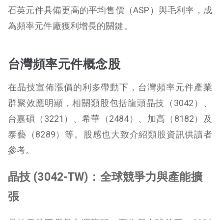
石英元件具備更高的平均售價（ASP）與毛利率，成
為頻率元件廠獲利增長的關鍵。
台灣頻率元件概念股
在晶技宣佈漲價的利多帶動下，台灣頻率元件產業
群聚效應明顯，相關類股包括龍頭晶技（3042）、
台嘉碩（3221）、希華（2484）、加高（8182）及
泰藝（8289）等。股感也大致介紹類股資訊供讀者
參考。
晶技 (3042-TW)：全球競爭力與產能擴
張