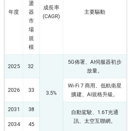
盪
成長率
年度
器
主要驅動
(CAGR)
市
場
規
模
5G佈署、AI伺服器初步
2025
32
放量。
Wi-Fi 7 商用、低軌衛星
2026
33
3.5%
擴建、AI規格升級。
2031
38
自動駕駛、1.6T光通
訊、太空互聯網。
2034
45