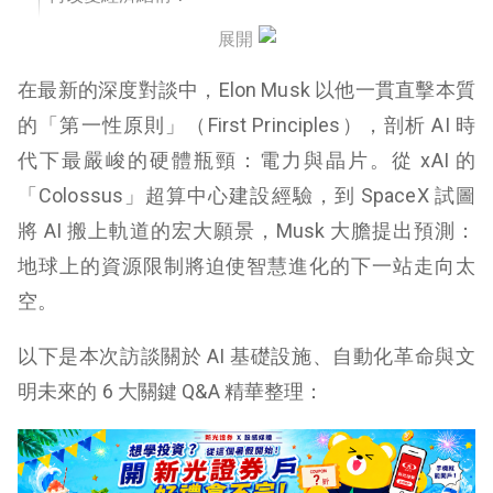
展開
Q4：面對中國強大的製造實力，美國該如何保持競
爭優勢？
在最新的深度對談中，Elon Musk 以他一貫直擊本質
Q5：你曾提過 AI 的風險，那麼 xAI 的使命「理解宇
的「第一性原則」（First Principles），剖析 AI 時
宙」能解決安全問題嗎？
代下最嚴峻的硬體瓶頸：電力與晶片。從 xAI 的
「Colossus」超算中心建設經驗，到 SpaceX 試圖
Q6：關於 DOGE（政府效率部），為什麼這對 AI 發
展也很重要？
將 AI 搬上軌道的宏大願景，Musk 大膽提出預測：
地球上的資源限制將迫使智慧進化的下一站走向太
總結：從地球到星際，尋找意識的燈火
空。
以下是本次訪談關於 AI 基礎設施、自動化革命與文
明未來的 6 大關鍵 Q&A 精華整理：