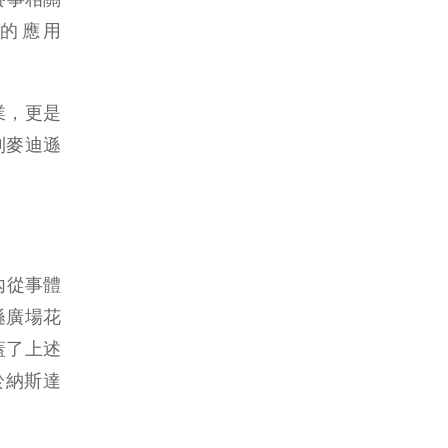
上的應用
業，更是
到麥迪遜
內從事體
遜廣場花
蓋了上述
於納斯達