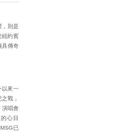
裡，則是
位於紐約賓
極具傳奇
今以來一
紀之戰，
、演唱會
人的心目
MSG已