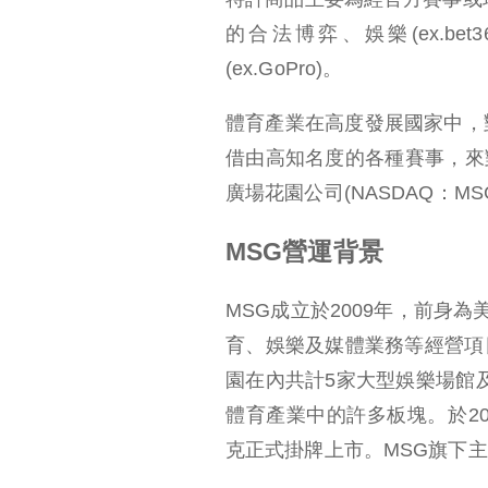
的合法博弈、娛樂(ex.b
(ex.GoPro)。
體育產業在高度發展國家中，
借由高知名度的各種賽事，來
廣場花園公司(NASDAQ：
MSG營運背景
MSG成立於2009年，前身
育、娛樂及媒體業務等經營項
園在內共計5家大型娛樂場館及
體育產業中的許多板塊。於2
克正式掛牌上市。MSG旗下