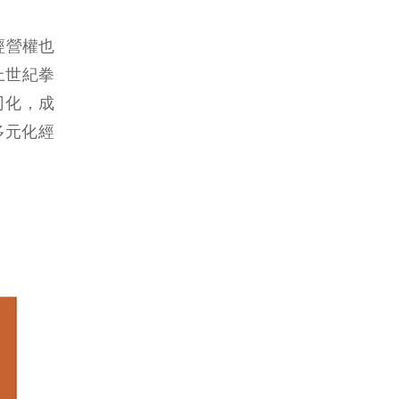
經營權也
上世紀拳
司化，成
多元化經