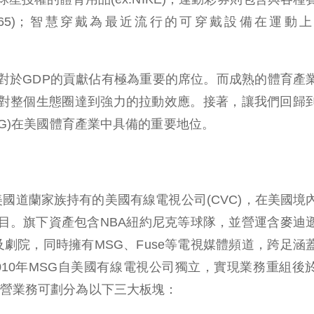
et365)；智慧穿戴為最近流行的可穿戴設備在運動
對於GDP的貢獻佔有極為重要的席位。而成熟的體育產
對整個生態圈達到強力的拉動效應。接著，讓我們回歸
MSG)在美國體育產業中具備的重要地位。
為美國道蘭家族持有的美國有線電視公司(CVC)，在美國境
目。旗下資產包含NBA紐約尼克等球隊，並營運含麥迪
劇院，同時擁有MSG、Fuse等電視媒體頻道，跨足涵
010年MSG自美國有線電視公司獨立，實現業務重組後
主營業務可劃分為以下三大板塊：