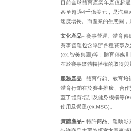
目前全球體育產業年產值超過
甚至超過4千億美元，是汽車產
速度增長。而產業的生態圈，
文化產品
–
賽事營運、體育傳
賽事營運包含舉辦各種賽事及活動
(ex.智美集團)等；體育傳媒
在於賽事媒體轉播權的取得與競標(ex.I
服務產品
–
體育行銷、教育培
體育行銷在於賽事推廣、合作贊助商
蓋了體育培訓及健身機構等(ex
使用及營運(ex.MSG)。
實體產品
–
特許商品、運動彩
特許商品主要為經官方賽事或球