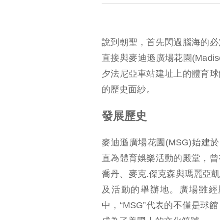
說到朝聖，首先閃過腦海的必
直接與麥迪遜廣場花園(Madiso
夕法尼亞車站建址上的體育球
的歷史面紗。
發展歷史
麥迪遜廣場花園(MSG)始建
直為體育娛樂活動的殿堂，曾
喬丹、麥克.傑克森與瑪麗亞
及活動的舉辦地。廣場雖經
中，“MSG”代表的不僅是球