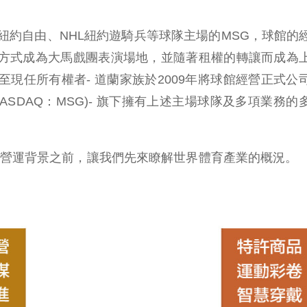
A紐約自由、NHL紐約遊騎兵等球隊主場的MSG，球館的
方式成為大馬戲團表演場地，並隨著租權的轉讓而成為
現任所有權者- 道蘭家族於2009年將球館經營正式公
ASDAQ：MSG)- 旗下擁有上述主場球隊及多項業務的
及營運背景之前，讓我們先來瞭解世界體育產業的概況。