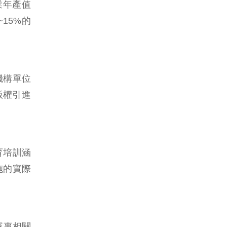
業年產值
15%的
機構單位
版權引進
教育培訓涵
施的實際
賽事相關