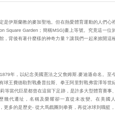
定是伊斯蘭教的麥加聖地。但在熱愛體育運動的人們心
n Square Garden；簡稱MSG)畫上等號。究竟這一
館，背後有著什麼樣的神奇力量？讓我們一起來掀開這
於1879年，以紀念美國憲法之父詹姆斯.麥迪遜命名。至
有球王費德勒對戰桑普拉斯、拳王阿里對戰弗雷澤等世
凱莉等當代巨星都曾在這留下足跡，是許多大型體育賽事
歷幾代遷址，名稱及榮耀卻一直從未改變。在美國
館，更多的是歷史- 從大馬戲團到拳賽，再從冰球到職籃，