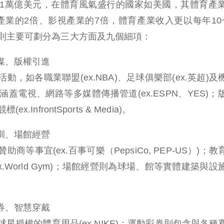
1萬億美元，在體育風氣盛行的國家如美國，其體育產
業的2倍、影視產業的7倍，體育產業收入更以每年10~
則主要可劃分為三大方面及九個細項：
媒、版權引進
，如各職業聯盟(ex.NBA)、足球俱樂部(ex.英超)及
則涵蓋電視、網路等多媒體傳播管道(ex.ESPN、YES)；
nfrontSports & Media)。
訓、場館經營
等事宜(ex.百事可樂（PepsiCo, PEP-US）)；
.World Gym)；場館經營則為球場、館等實體建築與設
券、智慧穿戴
星授權的體育用品(ex.NIKE)；運動彩券則包含與各種