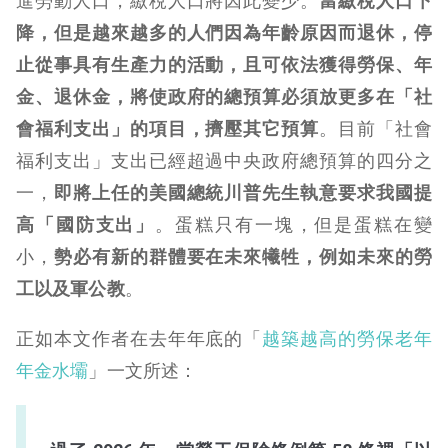
進勞動人口，繳稅人口將因此變少。
當繳稅人口下
降，但是越來越多的人們因為年齡原因而退休，停
止從事具有生產力的活動，且可依法獲得勞保、年
金、退休金，將使政府的總預算必須放更多在「社
會福利支出」的項目，擠壓其它預算
。目前「社會
福利支出」支出已經超過中央政府總預算的四分之
一，
即將上任的美國總統川普先生執意要求我國提
高「國防支出」
。蛋糕只有一塊，但是蛋糕在變
小，
勢必有新的群體要在未來犧牲，例如未來的勞
工以及軍公教
。
正如本文作者在去年年底的「
越築越高的勞保老年
年金水壩
」一文所述：