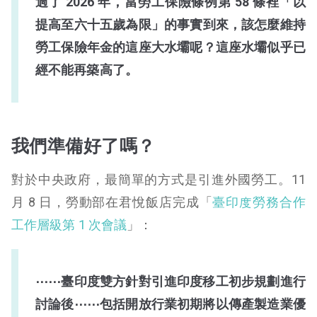
過了 2026 年，當勞工保險條例第 58 條裡「以
提高至六十五歲為限」的事實到來，該怎麼維持
勞工保險年金的這座大水壩呢？這座水壩似乎已
經不能再築高了。
我們準備好了嗎？
對於中央政府，最簡單的方式是引進外國勞工。11
月 8 日，勞動部在君悅飯店完成「
臺印度勞務合作
工作層級第 1 次會議
」：
⋯⋯臺印度雙方針對引進印度移工初步規劃進行
討論後⋯⋯包括開放行業初期將以傳產製造業優