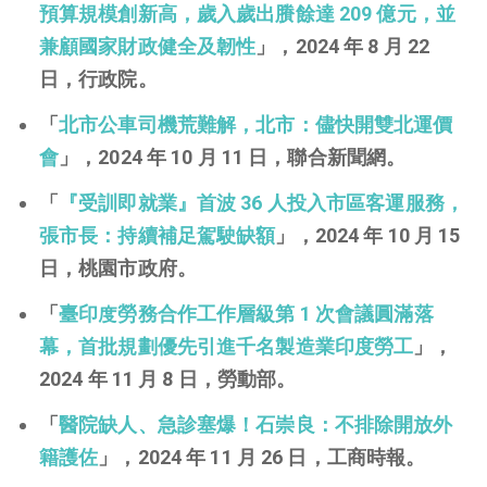
預算規模創新高，歲入歲出賸餘達 209 億元，並
兼顧國家財政健全及韌性
」，2024 年 8 月 22
日，行政院。
「
北市公車司機荒難解，北市：儘快開雙北運價
會
」，2024 年 10 月 11 日，聯合新聞網。
「
『受訓即就業』首波 36 人投入市區客運服務，
張市長：持續補足駕駛缺額
」，2024 年 10 月 15
日，桃園市政府。
「
臺印度勞務合作工作層級第 1 次會議圓滿落
幕，首批規劃優先引進千名製造業印度勞工
」，
2024 年 11 月 8 日，勞動部。
「
醫院缺人、急診塞爆！石崇良：不排除開放外
籍護佐
」，2024 年 11 月 26 日，工商時報。