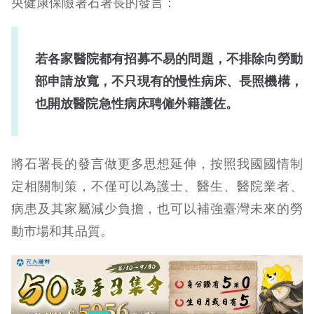
央健康保險署石署長的發言：
若各家醫院都有招募不易的問題，不排除向勞動
部申請放寬，不只現有的慢性病床、長照機構，
也開放醫院急性病床聘僱外籍護佐。
將石署長的發言做更多思想延伸，按照我國國情制
定相關制策，不僅可以為護士、醫生、醫院業者、
病患及其家屬減少負擔，也可以補強臺灣未來的勞
動市場和其品質。