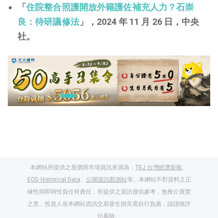
「
住院整合照護開放外籍護佐補充人力？石崇
良：待研議修法
」，2024 年 11 月 26 日，中央
社。
本網站所提供之股價與市場資訊來源為：
TEJ 台灣經濟新報
、
EOD Historical Data
、
公開資訊觀測站
等。本網站不對資料之正
確性與即時性負任何責任，所提供之資訊僅供參考，無推介買賣
之意。投資人依本網站資訊交易發生損失需自行負責，請謹慎評
閱讀文章，天天賺
估風險。