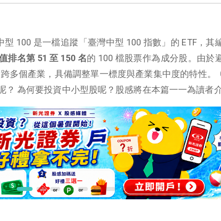
中型 100 是一檔追蹤「臺灣中型 100 指數」的 ETF，
值排名第 51 至 150 名
的 100 檔股票作為成分股。由於
橫跨多個產業，具備調整單一標度與產業集中度的特性。 00
呢？ 為何要投資中小型股呢？股感將在本篇一一為讀者