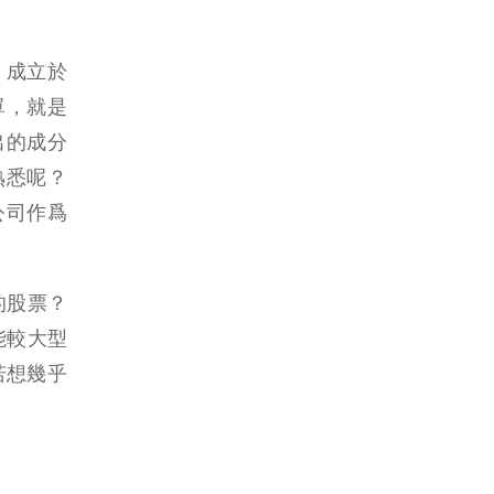
，成立於
簡單，就是
出的成分
熟悉呢？
公司作爲
的股票？
能較大型
若想幾乎