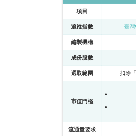
項目
追蹤指數
臺灣
編製機構
成份股數
選取範圍
扣除「
市值門檻
流通量要求