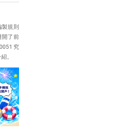
其編製規則
避開了前
51 究
介紹。