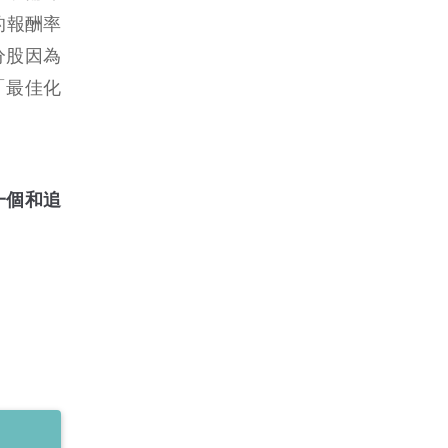
的報酬率
分股因為
「最佳化
一個和追