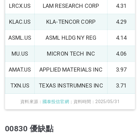
LRCX.US
LAM RESEARCH CORP
4.31
KLAC.US
KLA-TENCOR CORP
4.29
ASML.US
ASML HLDG NY REG
4.14
MU.US
MICRON TECH INC
4.06
AMAT.US
APPLIED MATERIALS INC
3.97
TXN.US
TEXAS INSTRUMNES INC
3.71
資料來源：
國泰投信官網
；資料時間：2025/05/31
00830 優缺點