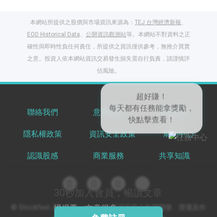
本網站所提供之股價與市場資訊來源為：
TEJ 台灣經濟新報
、
EOD Historical Data
、
公開資訊觀測站
等。本網站不對資料之正
確性與即時性負任何責任，所提供之資訊僅供參考，無推介買賣
之意。投資人依本網站資訊交易發生損失需自行負責，請謹慎評
閱讀文章，天天賺
估風險。
獎勵
登入股感會員，閱讀
任一文章
聯絡我們
意見反饋
服務條款
隱私權政策
資訊安全政策
幫助中心
出國就缺這咖？股
感會員免費帶回
認識股感
商業服務
共享知識
家！
更多任務
登記抽北歐小刺蝟 20
吋上掀行李箱
30秒加入會員，暢讀文章
© Stockfeel. All rights reserved 股感服務之軟體開發、營運及作
慢慢看，文章很多