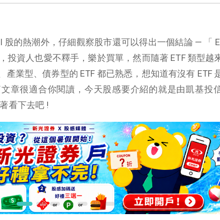
除了 AI 股的熱潮外，仔細觀察股市還可以得出一個結論 — 「 E
出，投資人也愛不釋手，樂於買單，然而隨著 ETF 類型越
業型、債券型的 ETF 都已熟悉，想知道有沒有 ETF 
這篇文章很適合你閱讀，今天股感要介紹的就是由凱基投
接著看下去吧 !