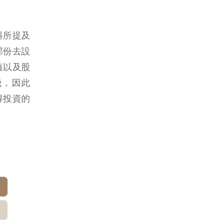
料所提及
部份去設
值以及股
飛，因此
得投資的