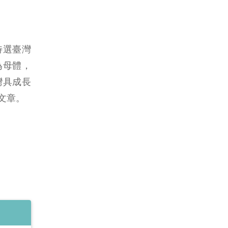
特選臺灣
為母體，
灣具成長
下文章。