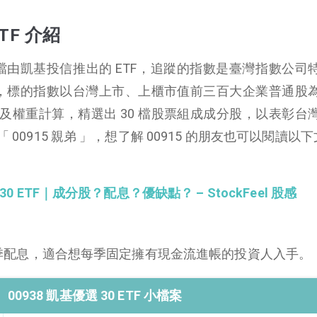
ETF 介紹
檔由凱基投信推出的 ETF，追蹤的指數是臺灣指數公司
指數，標的指數以台灣上市、上櫃市值前三百大企業普通股
及權重計算，精選出 30 檔股票組成成分股，以表彰台
「 00915 親弟 」，想了解 00915 的朋友也可以閱讀以
30 ETF｜成分股？配息？優缺點？ – StockFeel 股感
元，採季配息，適合想每季固定擁有現金流進帳的投資人入手。
00938 凱基優選 30 ETF 小檔案