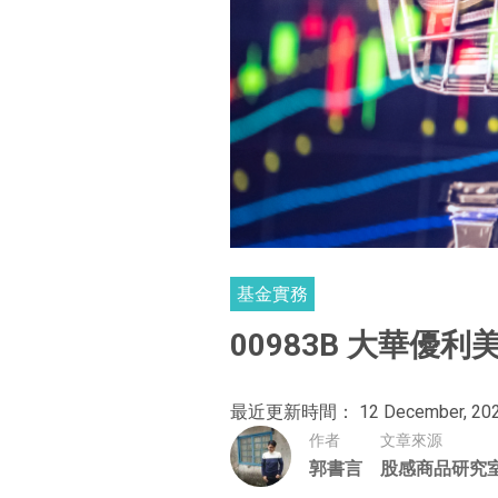
基金實務
00983B 大華優
最近更新時間： 12 December, 20
作者
文章來源
郭書言
股感商品研究