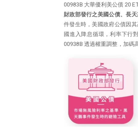
00983B 大華優利美公債 20 E
財政部發行之美國公債、長天
件發生時，美國政府公債因其
國進入降息循環，利率下行
00938B 透過權重調整，