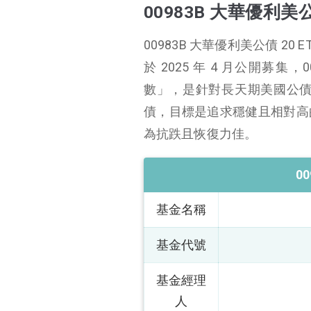
00983B 大華優利美公
00983B 特色
00983B 追蹤指數
00983B 大華優利美公債 20
00983B 指數編制規則
於 2025 年 4 月公開募集
00983B 成分債
數」，是針對長天期美國公債設
00983B 配息
債，目標是追求穩健且相對高
00983B 績效表現
為抗跌且恢復力佳。
00983B 優缺點
0
基金名稱
基金代號
基金經理
人