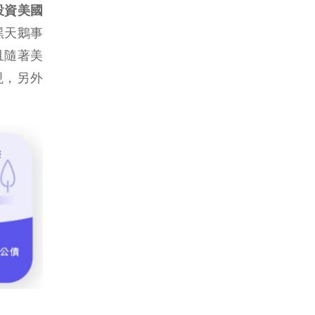
投資美國
黑天鵝事
且隨著美
現，另外