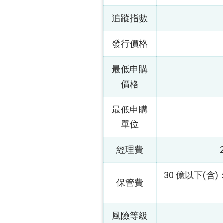
追蹤指數
發行價格
最低申購
價格
最低申購
單位
經理費
30 億以下(含)：
保管費
風險等級