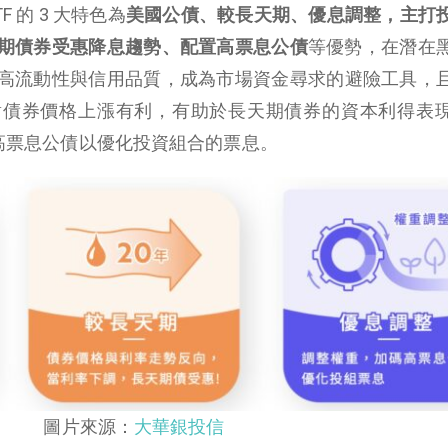
TF 的 3 大特色為
美國公債、較長天期、優息調整，主打
期債券受惠降息趨勢、配置高票息公債
等優勢，在潛在
高流動性與信用品質，成為市場資金尋求的避險工具，
對債券價格上漲有利，有助於長天期債券的資本利得表
加碼高票息公債以優化投資組合的票息。
圖片來源：
大華銀投信