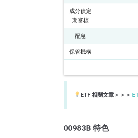
成分債定
期審核
配息
保管機構
ETF 相關文章＞＞＞
E
00983B 特色