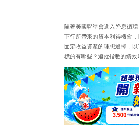
隨著美國聯準會進入降息循環
下行所帶來的資本利得機會，
固定收益資產的理想選擇，以下將介紹
標的有哪些？追蹤指數的績效
00983B 大華優利美公債 20 ETF 介紹