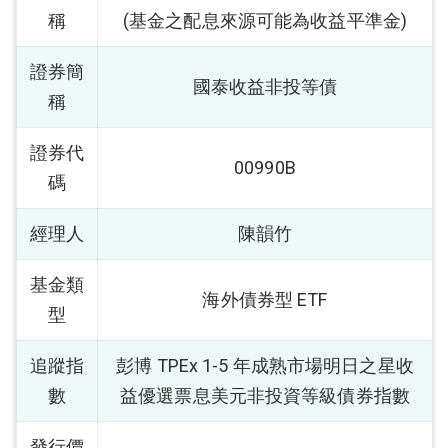
稱
(基金之配息來源可能為收益平準金)
證券簡
國泰收益非投等債
稱
證券代
00990B
碼
經理人
陳韻竹
基金類
海外債券型 ETF
型
追蹤指
彭博 TPEx 1-5 年成熟市場明日之星收
數
益優選票息美元非投資等級債券指數
發行價