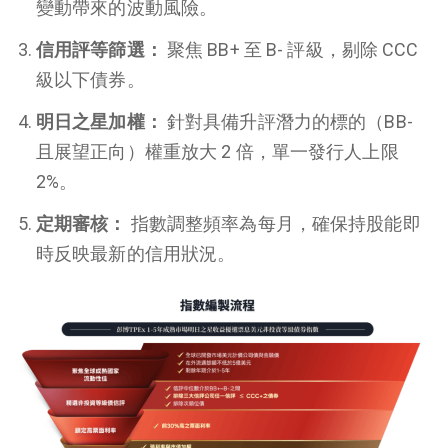
變動帶來的波動風險。
信用評等篩選：
聚焦 BB+ 至 B- 評級，剔除 CCC
級以下債券。
明日之星加權：
針對具備升評潛力的標的（BB-
且展望正向）權重放大 2 倍，單一發行人上限
2%。
定期審核：
指數調整頻率為每月，確保持股能即
時反映最新的信用狀況。