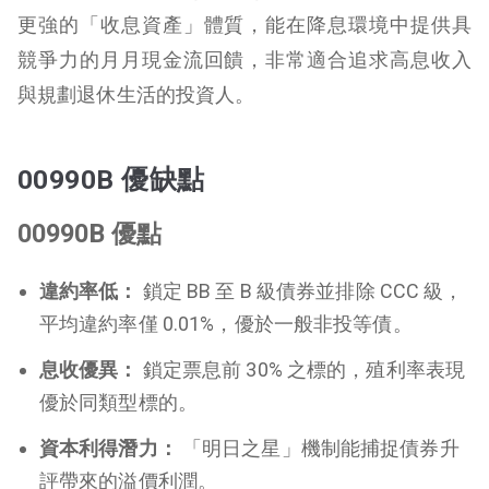
更強的「收息資產」體質，能在降息環境中提供具
競爭力的月月現金流回饋，非常適合追求高息收入
與規劃退休生活的投資人。
00990B 優缺點
00990B 優點
違約率低：
鎖定 BB 至 B 級債券並排除 CCC 級，
平均違約率僅 0.01%，優於一般非投等債。
息收優異：
鎖定票息前 30% 之標的，殖利率表現
優於同類型標的。
資本利得潛力：
「明日之星」機制能捕捉債券升
評帶來的溢價利潤。