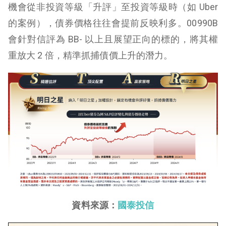
機會從非投資等級「升評」至投資等級時（如 Uber
的案例），債券價格往往會提前反映利多。00990B
會針對信評為 BB- 以上且展望正向的標的，將其權
重放大 2 倍，精準抓捕債價上升的潛力。
資料來源：
國泰投信