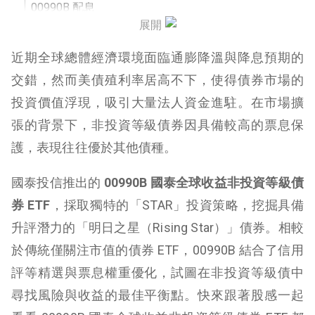
00990B 配息
展開
00990B 優缺點
近期全球總體經濟環境面臨通膨降溫與降息預期的
00990B 募集時間
交錯，然而美債殖利率居高不下，使得債券市場的
投資價值浮現，吸引大量法人資金進駐。在市場擴
00990B 結論
張的背景下，非投資等級債券因具備較高的票息保
護，表現往往優於其他債種。
國泰投信推出的
00990B 國泰全球收益非投資等級債
券 ETF
，採取獨特的「STAR」投資策略，挖掘具備
升評潛力的「明日之星（Rising Star）」債券。相較
於傳統僅關注市值的債券 ETF，00990B 結合了信用
評等精選與票息權重優化，試圖在非投資等級債中
尋找風險與收益的最佳平衡點。快來跟著股感一起