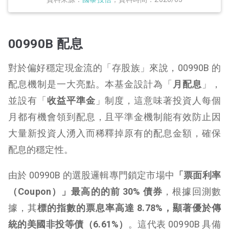
00990B 配息
對於偏好穩定現金流的「存股族」來說，00990B 的
配息機制是一大亮點。本基金設計為「
月配息
」，
並設有「
收益平準金
」制度，這意味著投資人每個
月都有機會領到配息，且平準金機制能有效防止因
大量新投資人湧入而稀釋掉原有的配息金額，確保
配息的穩定性。
由於 00990B 的選股邏輯專門鎖定市場中
「票面利率
（Coupon）」最高的的前 30% 債券
，根據回測數
據，其
標的指數的票息率高達 8.78%，顯著優於傳
統的美國非投等債（6.61%）
。這代表 00990B 具備