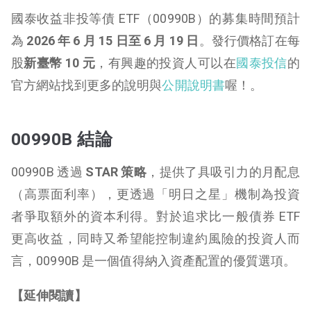
國泰收益非投等債 ETF（00990B）的募集時間預計
為
2026 年 6 月 15 日至 6 月 19 日
。發行價格訂在每
股
新臺幣 10 元
，有興趣的投資人可以在
國泰投信
的
官方網站找到更多的說明與
公開說明書
喔！。
00990B 結論
00990B 透過
STAR 策略
，提供了具吸引力的月配息
（高票面利率），更透過「明日之星」機制為投資
者爭取額外的資本利得。對於追求比一般債券 ETF
更高收益，同時又希望能控制違約風險的投資人而
言，00990B 是一個值得納入資產配置的優質選項。
【延伸閱讀】