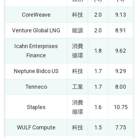
CoreWeave
科技
2.0
9.13
Venture Global LNG
能源
2.0
8.91
Icahn Enterprises
消費
1.8
9.62
Finance
循環
Neptune Bidco US
科技
1.7
9.29
Tenneco
工業
1.7
8.00
消費
Staples
1.6
10.75
循環
WULF Compute
科技
1.5
7.75