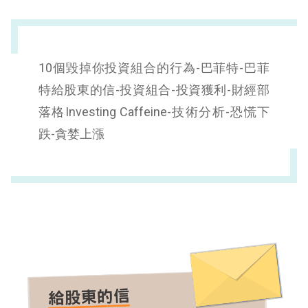
五、恐慌的在下跌過程中賣出或貪婪的在上漲中買進
六、投資沒有考慮標的物的 “ 價值 ”
10個毀掉你投資組合的行為-巴菲特-巴菲
七、買了就忘了不再關心
特給股東的信-投資組合-投資獲利-財經部
八、投資組合過度集中
落格Investing Caffeine-技術分析-恐慌下
跌-貪婪上漲
九、將大部分的資金放在銀行當存款
十、忘記過去自己所犯的錯誤