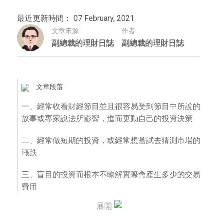
最近更新時間： 07 February, 2021
文章來源
作者
副總裁的理財日誌
副總裁的理財日誌
文章段落
一、經常收看財經節目並且很容易受到節目中所說的
故事或專家說法所影響，進而更動自己的投資決策
二、經常做短期的投資，或經常想嘗試去猜測市場的
漲跌
三、盲目的投資而根本不瞭解實際會產生多少的交易
費用
展開
四、主要都是用技術分析當做投資買賣的判斷依據