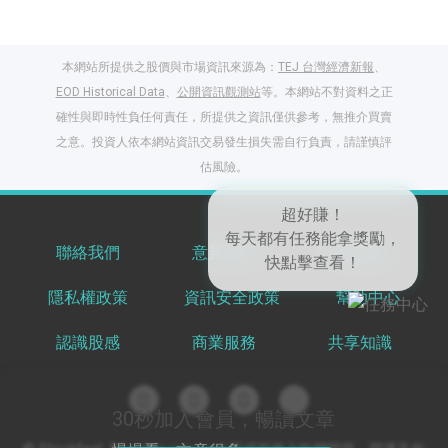
本網站所提供之股價與市場資訊來源為：
TEJ 台灣經濟新報
、
EOD Historical Data
、
公開資訊觀測站
等。本網站不對資料之正
確性與即時性負任何責任，所提供之資訊僅供參考，無推介買賣
之意。投資人依本網站資訊交易發生損失需自行負責，請謹慎評
閱讀文章，天天賺
估風險。
獎勵
登入股感會員，閱讀
任一文章
聯絡我們
意見反饋
服務條款
隱私權政策
資訊安全政策
幫助中心
超好賺！
出國就缺這咖？股
每天都有任務能拿獎勵，
感會員免費帶回
認識股感
商業服務
共享知識
快點擊查看！
家！
更多任務
登記抽北歐小刺蝟 20
吋上掀行李箱
30秒加入會員，暢讀文章