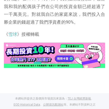
我和我的配偶孩子們在公司的投資金額已經超過了
一千萬美元。對就我自己的家庭來說，我們投入合
夥企業的錢超過了我們淨資產的90%。
《
雪球
》授權轉載
本網站所提供之股價與市場資訊來源為：
TEJ 台灣經濟新報
、
EOD Historical Data
、
公開資訊觀測站
等。本網站不對資料之正