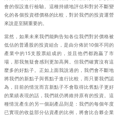
會的假設進行檢驗。這種持續地評估和對於不斷變
化的各個投資標價格的比較，對於我們的投資運營
來說是至關重要的。
當然，如果未來我們能夠告知各位我們對於價格被
低估的普通股的投資組合，是由分佈於10個不同的
產業中的15支股票組成的，並且他們都跑贏了市
場，那我無疑會感到更加高興。但我們確實沒有這
麼多的好點子。正如上面我說過的，我們會不斷地
將我們的新點子與舊點子進行比較，而只要我們認
為，目前的情況而言新點子不會取得比舊點子更好
的業績表現的話，我們就仍將維持原有的投資。這
種情況產生的另一個副產品則是：我們的每個年度
已實現的收益部分佔資產的比例，將會比合夥企業