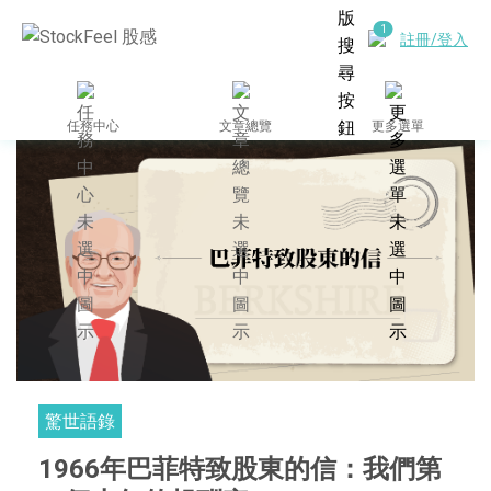
註冊/登入
任務中心
文章總覽
更多選單
驚世語錄
1966年巴菲特致股東的信：我們第