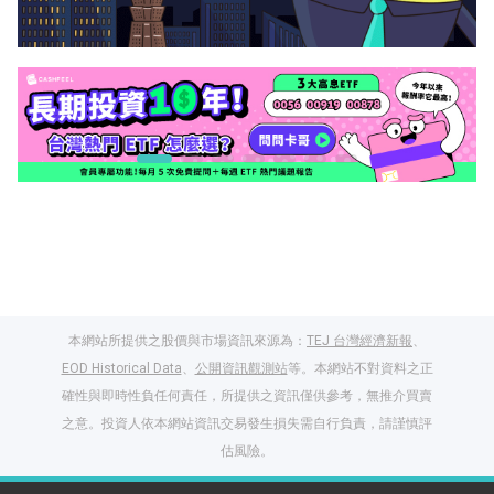
本網站所提供之股價與市場資訊來源為：
TEJ 台灣經濟新報
、
EOD Historical Data
、
公開資訊觀測站
等。本網站不對資料之正
確性與即時性負任何責任，所提供之資訊僅供參考，無推介買賣
之意。投資人依本網站資訊交易發生損失需自行負責，請謹慎評
閱讀文章，天天賺
估風險。
獎勵
登入股感會員，閱讀