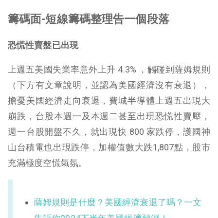
籌碼面-
短線籌碼整理告一個段落
恐慌性賣盤已出現
上週五美國失業率意外上升 4.3% ，觸碰到薩姆規則
（下方有文章說明，並認為美國經濟沒有衰退），
擔憂美國經濟走向衰退，費城半導體上週五出現大
崩跌，台股本週一及本週二甚至出現恐慌性賣壓，
週一台股開盤不久，就出現快 800 家跌停，護國神
山台積電也出現跌停，加權值數大跌1,807點，股市
充滿極度空慌氣氛。
薩姆規則是什麼？美國經濟衰退了嗎？一文