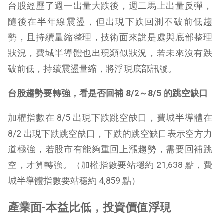
台股經歷了週一出量大跌後，週二馬上出量反彈，
隨後在半年線震盪，但出現下跌回測不破前低趨
勢，且持續量縮整理，技術面來說是處與底部整理
狀況，費城半導體也出現類似狀況，若未來沒有跌
破前低，持續震盪量縮，將浮現底部訊號。
台股趨勢要轉強，看是否回補 8/2
～8/5
的跳空缺口
加權指數在 8/5 出現下跌跳空缺口，費城半導體在
8/2 出現下跌跳空缺口，下跌的跳空缺口表示空方力
道極強，若股市有能夠重回上漲趨勢，需要回補跳
空，才算轉強。（加權指數要站穩約 21,638 點，費
城半導體指數要站穩約 4,859 點）
產業面-
本益比低，投資價值浮現