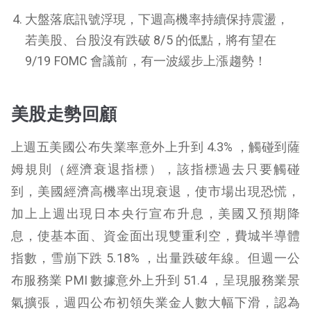
大盤落底訊號浮現，下週高機率持續保持震盪，
若美股、台股沒有跌破 8/5 的低點，將有望在
9/19 FOMC 會議前，有一波緩步上漲趨勢！
美股走勢回顧
上週五美國公布失業率意外上升到 4.3% ，觸碰到薩
姆規則（經濟衰退指標），該指標過去只要觸碰
到，美國經濟高機率出現衰退，使市場出現恐慌，
加上上週出現日本央行宣布升息，美國又預期降
息，使基本面、資金面出現雙重利空，費城半導體
指數，雪崩下跌 5.18% ，出量跌破年線。但週一公
布服務業 PMI 數據意外上升到 51.4 ，呈現服務業景
氣擴張，週四公布初領失業金人數大幅下滑，認為