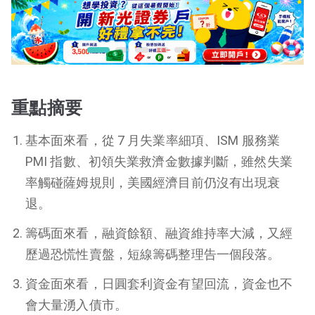
重點摘要
基本面來看，從 7 月失業率細項、ISM 服務業
PMI 指數、初領失業救濟金數據判斷，雖然失業
率觸碰薩姆規則，美國經濟目前仍沒有出現衰
退。
籌碼面來看，融資餘額、融資維持率大減，又經
歷過恐慌性賣盤，短線籌碼整理告一個段落。
資金面來看，日圓套利資金有望回流，資金也不
會大量湧入債市。