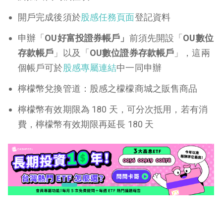
開戶完成後須於
股感任務頁面
登記資料
申辦「
OU好富投證券帳戶」
前須先開設「
OU數位
存款帳戶
」以及「
OU數位證券存款帳戶
」，這兩
個帳戶可於
股感專屬連結
中一同申辦
檸檬幣兌換管道：股感之檬檬商城之販售商品
檸檬幣有效期限為 180 天，可分次抵用，若有消
費，檸檬幣有效期限再延長 180 天