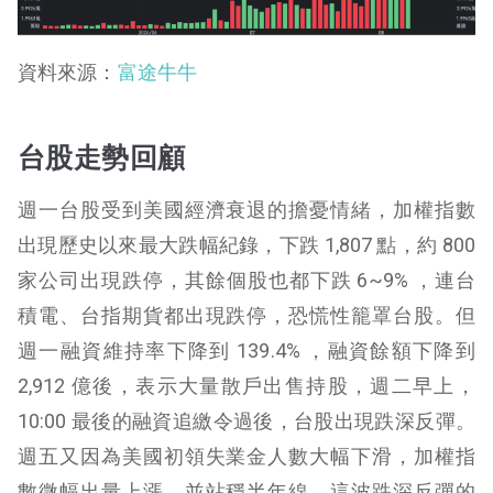
資料來源：
富途牛牛
台股走勢回顧
週一台股受到美國經濟衰退的擔憂情緒，加權指數
出現歷史以來最大跌幅紀錄，下跌 1,807 點，約 800
家公司出現跌停，其餘個股也都下跌 6~9% ，連台
積電、台指期貨都出現跌停，恐慌性籠罩台股。但
週一融資維持率下降到 139.4% ，融資餘額下降到
2,912 億後，表示大量散戶出售持股，週二早上，
10:00 最後的融資追繳令過後，台股出現跌深反彈。
週五又因為美國初領失業金人數大幅下滑，加權指
數微幅出量上漲，並站穩半年線，這波跌深反彈的