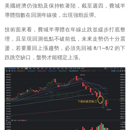
美國經濟仍強勁及保持軟著陸，截至週四，費城半
導體指數在回測年線後，出現強勁反彈。
技術面來看，費城半導體在年線止跌並緩步打底整
理，且呈現回測低點不破前低，未來走勢仍十分震
盪，若要重回上漲趨勢，必須先回補 8/1~8/2 的下
跌跳空缺口，盤勢才能穩定上漲。