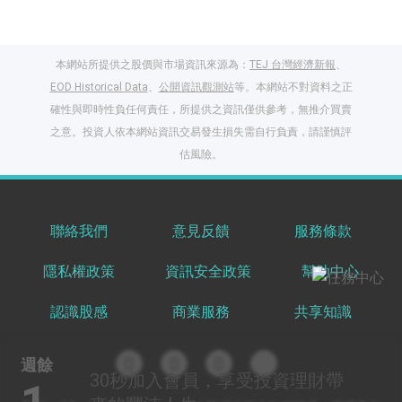
本網站所提供之股價與市場資訊來源為：
TEJ 台灣經濟新報
、
EOD Historical Data
、
公開資訊觀測站
等。本網站不對資料之正
確性與即時性負任何責任，所提供之資訊僅供參考，無推介買賣
之意。投資人依本網站資訊交易發生損失需自行負責，請謹慎評
閱讀文章，天天賺
估風險。
獎勵
登入股感會員，閱讀
任一文章
聯絡我們
意見反饋
服務條款
隱私權政策
資訊安全政策
幫助中心
出國就缺這咖？股
感會員免費帶回
認識股感
商業服務
共享知識
家！
更多任務
登記抽北歐小刺蝟 20
週餘
吋上掀行李箱
30秒
加入會員，享受投資理財帶