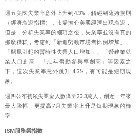
週五美國失業率意外上升到4.3%，觸碰到薩姆規則
（經濟衰退指標），市場擔心美國經濟出現衰退，
但是，分析失業率的細項之後，失業率並沒有真的
那麼糟糕，考慮到「新進勞動市場者比例增加」、
「颶風引起的暫時性失業人口增加」、「營建業就
業人口創高」「壯年勞動參與率創高」等因素之
下，這次失業率意外跳升 4.3%，有可能是短期現
象。
週四公布初領失業金人數降至23.3萬人，創近一年來
最大降幅，更提高7月失業率上升是短期現象的機
率。
ISM
服務業指數