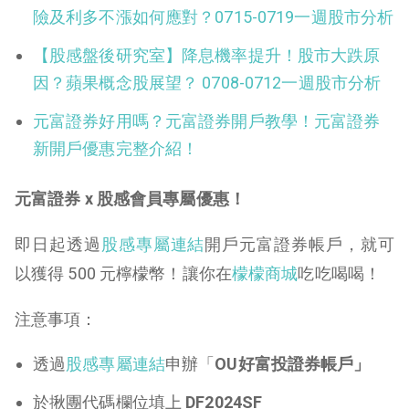
險及利多不漲如何應對？0715-0719一週股市分析
【股感盤後研究室】降息機率提升！股市大跌原
因？蘋果概念股展望？ 0708-0712一週股市分析
元富證券好用嗎？元富證券開戶教學！元富證券
新開戶優惠完整介紹！
元富證券 x 股感會員專屬優惠！
即日起透過
股感專屬連結
開戶元富證券帳戶，就可
以獲得 500 元檸檬幣！讓你在
檬檬商城
吃吃喝喝！
注意事項：
透過
股感專屬連結
申辦「
OU好富投證券帳戶」
於揪團代碼欄位填上
DF2024SF