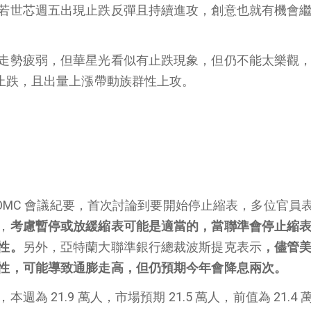
若世芯週五出現止跌反彈且持續進攻，創意也就有機會
走勢疲弱，但華星光看似有止跌現象，但仍不能太樂觀
近止跌，且出量上漲帶動族群性上攻。
 FOMC 會議紀要，首次討論到要開始停止縮表，多位官員
，
考慮暫停或放緩縮表可能是適當的，當聯準會停止縮
性。
另外，亞特蘭大聯準銀行總裁波斯提克表示
，儘管
性，可能導致通膨走高，但仍預期今年會降息兩次。
為 21.9 萬人，市場預期 21.5 萬人，前值為 21.4