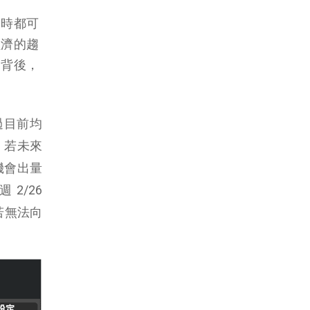
暫時都可
經濟的趨
的背後，
過目前均
，若未來
機會出量
2/26
若無法向