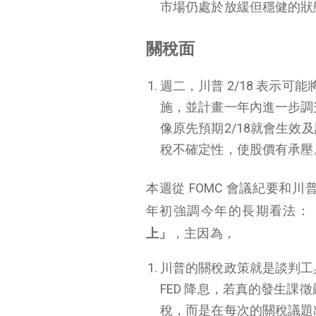
市場仍處於放緩但穩健的狀
關稅面
週二，川普 2/18 表示可
施，並計畫一年內進一步調
像原先預期2/18就會生效
稅不確定性，使股價有承壓
本週從 FOMC 會議紀要和川
年初強調今年的長期看法：
上」
，主因為，
川普的關稅政策就是談判工
FED 降息，若真的發生
稅，而是在每次的關稅議題