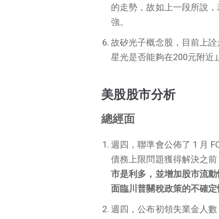
的走勢，故如上一段所說，
強。
故矽光子概念股，目前上詮
星光是否能夠在200元附
美股股市分析
總經面
週四，聯準會公佈了 1 月
債務上限問題獲得解決之前
市是利多，並增加股市流動
面臨川普關稅政策的不確定
週四，公布初領失業金人數，本週