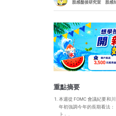
股感盤後研究室
股感
重點摘要
本週從 FOMC 會議紀要和
年初強調今年的長期看法：「
上」。