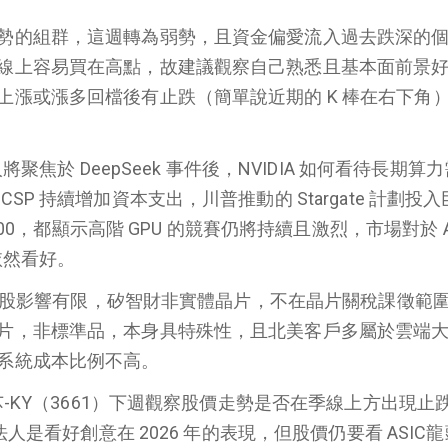
勢的組群，這週轉為弱勢，且資金偏愛流入過去跌深的
線上容易買在高點，故建議觀察自己熟悉且基本面前景
上漲或漲多回檔後有止跌（簡單說近期的 K 棒在右下角
人將聚焦於 DeepSeek 事件後，NVIDIA 如何看待長期算
SP 持續增加資本支出，川普推動的 Stargate 計劃投
B200，都顯示高階 GPU 的競賽仍將持續且激烈，市場對於 A
依然看好。
計概念股影響有限，矽智財非實體晶片，不在晶片關稅課徵範圍
片，非標準品，本身具特殊性，且北美客戶多屬於雲端
系統成本比例不高。
世芯-KY（3661）下週觀察股價走勢是否在季線上方出現止
法人是看好創意在 2026 年的表現，但股價仍要看 ASIC龍