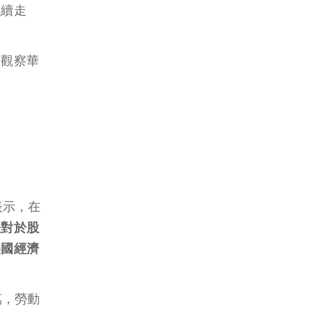
繼續走
，觀察華
表示，在
表對於股
美國經濟
 萬，勞動