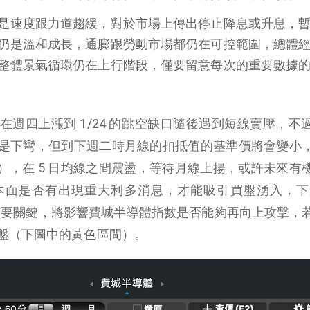
是速度跟力道趨緩，對於市場上傳出停止降息或升息，
仍是溫和成長，通膨跟勞動市場都仍在可控範圍，總體
整體景氣循環仍在上行階段，僅要留意每次的重要數據
週四上漲到 1/24 的跳空缺口隨後遇到短線賣壓，不
是下彎，但到下週二時月線的扣抵值的基準價將會變小
341點），在 5 日均線之間震盪，等待月線上揚，或許未來有
面是否有出現重大利多消息，才能吸引買盤湧入，下週 
會是重要關鍵，將影響費城半導體指數是否能夠再向上攻擊，
盤（下圖中的黃色區間）。