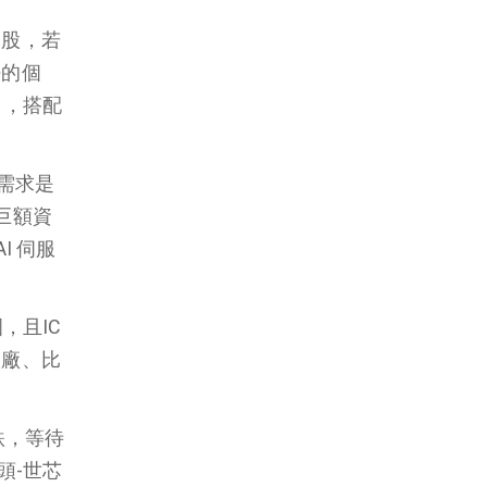
個股，若
好的個
），搭配
力需求是
入巨額資
I 伺服
，且IC
大廠、比
跌，等待
頭-世芯