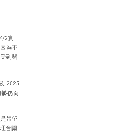
/2實
主因為不
會受到關
2025
趨勢仍向
標是希望
不理會關
況。