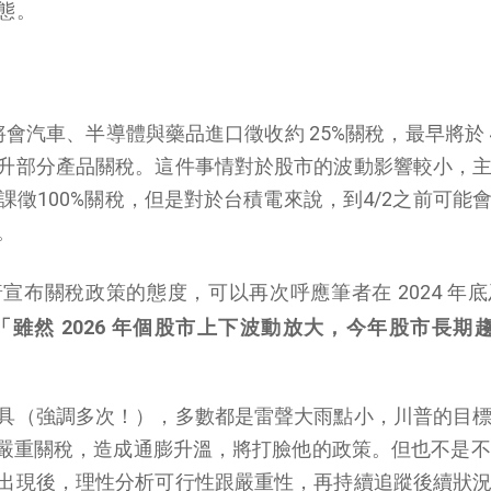
態。
能將會汽車、半導體與藥品進口徵收約 25%關稅，最早將於 4
升部分產品關稅。這件事情對於股市的波動影響較小，
及課徵100%關稅，但是對於台積電來說，到4/2之前可能
。
普宣布關稅政策的態度，可以再次呼應筆者在 2024 年底及 
「雖然 2026 年個股市上下波動放大，今年股市長期
具（強調多次！），多數都是雷聲大雨點小，川普的目
課徵嚴重關稅，造成通膨升溫，將打臉他的政策。但也不是
出現後，理性分析可行性跟嚴重性，再持續追蹤後續狀