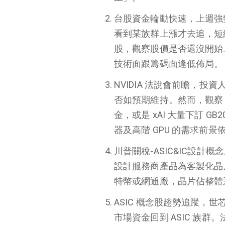
台股資金輪動快速，上週強
重點摘要
看到某族群上漲才去追，短
美股股市分析
股，觀察股價是否還沒開始
台股股市分析
技術面跟籌碼面逢低佈局。
未來股市分析
NVIDIA 法說會前瞻，投資
否如預期維持。然而，觀察 C
金，或是 xAI 大量下訂 G
器及高階 GPU 的需求前景
川普關稅-ASIC&IC設
設計服務商產品為客製化晶
特幣或網通廠，晶片佔整體
ASIC 概念股趨勢追蹤，
市場資金回到 ASIC 族群。