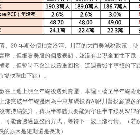
、20 年期公債拍賣冷清、川普的大而美減稅政策，使 1
賣壓，但細看美股的個股表顯，並沒有出現全面性下跌
擔憂，但暫時不會造成嚴重回檔，這週費城半導體的下
市場找理由下跌）。
數在上週上漲至年線後遇到賣壓，本週回檔至半年線附
上漲突破半年線是因為中東加碼投資AI跟川普投顧喊多
沒有持續飆升，費城半導體只要能夠守住半年線及5/12
，可能會透過盤整的方式，等待下一波上漲行情。（若
跌的原因是短期還是長期）