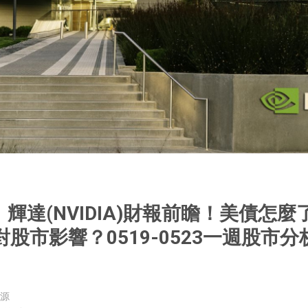
輝達(NVIDIA)財報前瞻！美債怎麼
股市影響？0519-0523一週股市分
源