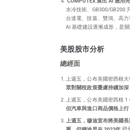
COMPUTEX 展出 AI 
水冷技術、GB300/GB200
台達電、技嘉、雙鴻、高力
AI 基礎建設逐漸成形，是
美股股市分析
總經面
上週五，公布美國密西根大學消費
眾對關稅政策憂慮持續加深
上週五，公布美國密西根 1 年
但汽車與進口商品價格上行
上週五，穆迪宣布將美國長
重，但穆迪早在 2023年 