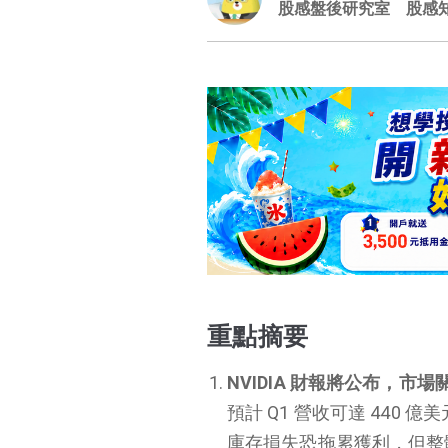
股感盤後研究室
股感
重點摘要
NVIDIA 財報將公布，市
預計 Q1 營收可達 440 
庫存損失恐拖累獲利，但整