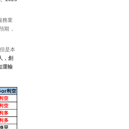
國服務業
場預期，
，但是本
萬人，創
如運輸