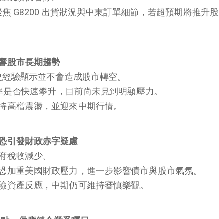
聚焦 GB200 出貨狀況與中東訂單細節，若超預期將推升
響股市長期趨勢
歷史經驗顯示並不會造成股市轉空。
利率是否快速攀升，目前尚未見到明顯壓力。
持高檔震盪，並迎來中期行情。
恐引發財政赤字疑慮
府稅收減少。
恐加重美國財政壓力，進一步影響債市與股市氣氛。
險資產反應，中期仍可維持審慎樂觀。