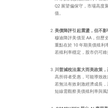
Q2 展望偏保守，市場高度
重點摘要
值。
美股股市分析
台股股市分析
美債降評引起震盪，但不影
未來股市分析
穆迪降評美債至 AA，但
重點在於 10 年期美債殖
若殖利率穩定，股市仍可維
川普減稅法案大而美政策，
高所得者受惠，可能導致政
若無法有效刺激經濟成長，
短線需觀察美債殖利率與風