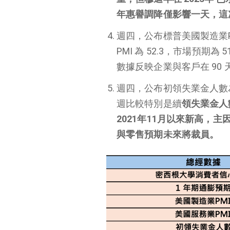
年惠譽調降僅影響一天，這
週四，公布標普美國製造業PMI
PMI 為 52.3，市場預期為 
數據反映企業與客戶在 90
週四，公布初領失業金人數為 2
週比較特別是續
領失業金人數
2021年11月以來新高，
與零售預期未來將裁員。