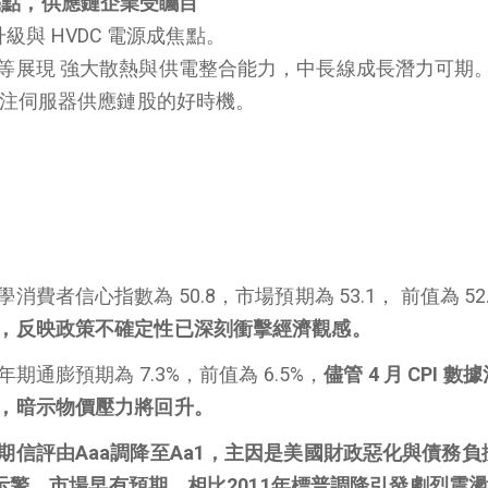
應用亮點，供應鏈企業受矚目
 升級與 HVDC 電源成焦點。
等展現 強大散熱與供電整合能力，中長線成長潛力可期
關注伺服器供應鏈股的好時機。
者信心指數為 50.8，市場預期為 53.1， 前值為 52
，反映政策不確定性已深刻衝擊經濟觀感。
期通膨預期為 7.3%，前值為 6.5%，
儘管 4 月 CPI 數
，暗示物價壓力將回升。
期信評由Aaa調降至Aa1，主因是美國財政惡化與債務負
已示警，市場早有預期。相比2011年標普調降引發劇烈震盪、