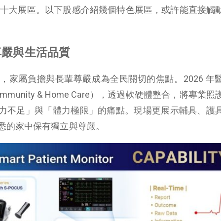
n 展區分成十大展區。以下股感介紹幾個特色展區，或許能直接
尊嚴與生活品質
，家屬負擔與長輩尊嚴成為全民關切的焦點。2026 年
unity & Home Care），透過軟硬體整合，將專業
力不足」與「體力極限」的痛點。現場更展示輔具、護
悉的家中保有獨立與尊嚴。