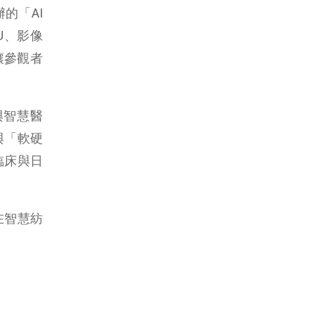
辦的「AI
U、影像
讓參觀者
與智慧醫
與「軟硬
臨床與日
在智慧紡