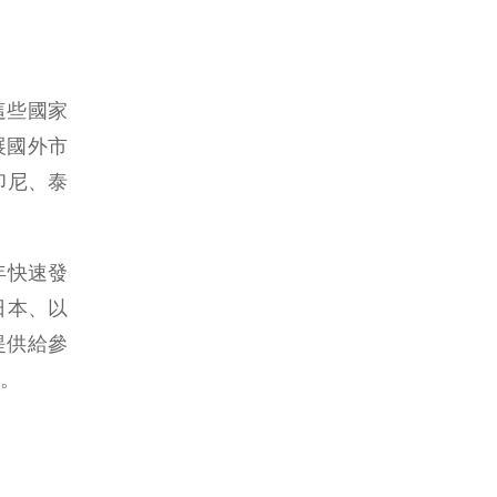
這些國家
展國外市
、印尼、泰
近年快速發
、日本、以
提供給參
。