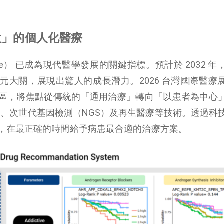
做」的個人化醫療
dicine） 已成為現代醫學發展的關鍵指標。預計於 2032 
元大關，展現出驚人的成長潛力。2026 台灣國際醫療
區，將焦點從傳統的「通用治療」轉向「以患者為中心
分析、次世代基因檢測（NGS）及再生醫療等技術。透過科
，在最正確的時間給予病患最合適的治療方案。