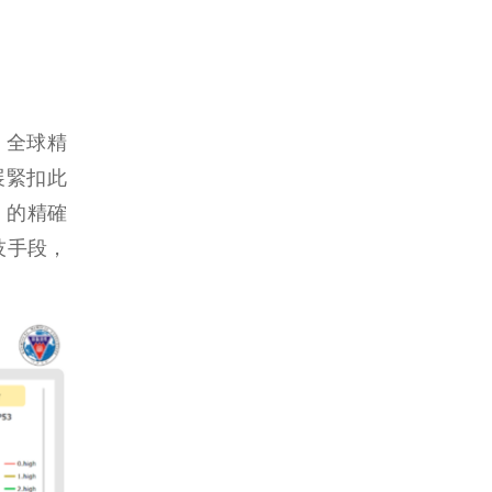
年，全球精
展緊扣此
」的精確
技手段，