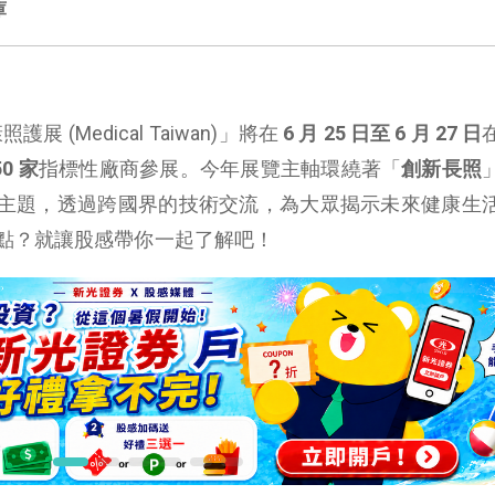
庫
展 (Medical Taiwan)」將在
6 月 25 日至 6 月 27 日
50
家
指標性廠商
參展。今年展覽主軸環繞著「
創新長照
主題，透過跨國界的技術交流，為大眾揭示未來健康生
點？就讓股感帶你一起了解吧！