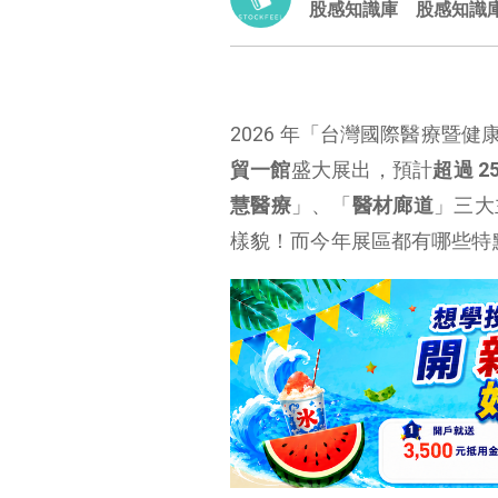
股感知識庫
股感知識
2026 年「台灣國際醫療暨健康照護
貿一館
盛大展出，預計
超過
2
慧醫療
」、「
醫材廊道
」三大
樣貌！而今年展區都有哪些特