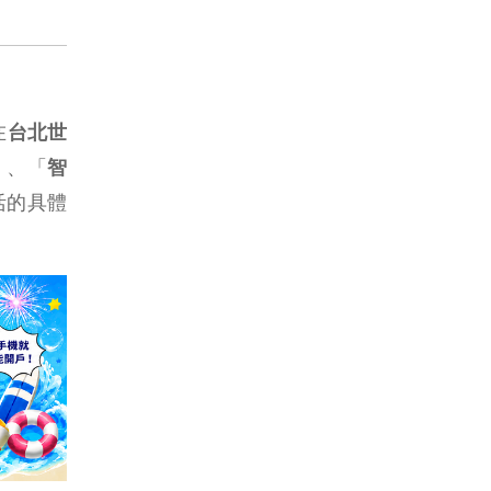
在
台北世
」、「
智
活的具體