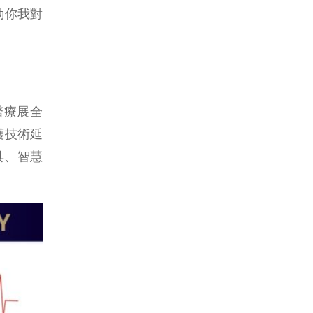
觸動你我對
醫療展全
照護技術延
具、智慧