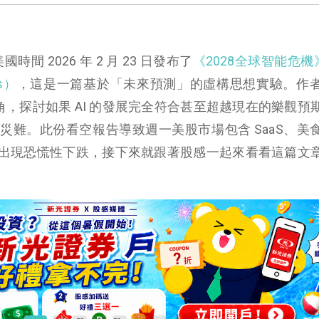
 於美國時間 2026 年 2 月 23 日發布了
《2028全球智能危機
is）
，這是一篇基於「未來預測」的虛構思想實驗。作
視角，探討如果 AI 的發展完全符合甚至超越現在的樂觀預
災難。此份看空報告導致週一美股市場包含 SaaS、美
出現恐慌性下跌，接下來就跟著股感一起來看看這篇文