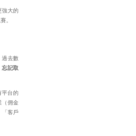
更強大的
競賽。
。過去數
、忘記取
有平台的
業（佣金
，「客戶