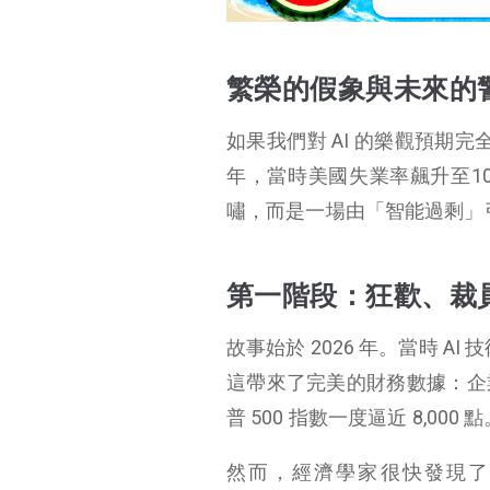
結語：沒有煞車的列
車
繁榮的假象與未來的
如果我們對 AI 的樂觀預期
年，當時美國失業率飆升至10
嘯，而是一場由「智能過剩」
第一階段：狂歡、裁員
故事始於 2026 年。當時 A
這帶來了完美的財務數據：企
普 500 指數一度逼近 8,000 
然而，經濟學家很快發現了