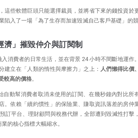
，這些軟體巨頭只能選擇裁員，並將省下來的錢投資於
科技業陷入了一場「為了生存而加速毀滅自己客戶基礎」的
經濟」摧毀仲介與訂閱制
完全融入消費者的日常生活，並在背景 24 小時不間斷地運作
分建立在「人類的惰性與摩擦力」之上：
人們懶得比價
受較高的價格
。
人開始自動幫消費者取消未使用的訂閱、在幾秒鐘內對比所
店。依賴「續約慣性」的保險業、賺取資訊落差的房仲
、旅遊預訂平台、理財顧問與稅務代辦，全部遭到毀滅性打擊
商業的核心指標大幅縮水。