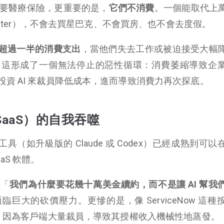
不需要醫療保險，更重要的是，
它們不消費
。一個能取代上
luster），不會去買星巴克、不會買房、也不會去度假。
超過一半的消費支出
，當他們失去工作或被迫接受大幅
。這形成了一個無法停止的惡性循環：消費萎縮導致企
資 AI 來裁員降低成本，進而導致消費力再次探底。
aaS）的自我吞噬
程工具（如升級版的 Claude 或 Codex）已經成熟到可
aS 軟體。
：「
我們為什麼要花幾十萬美金續約，而不是讓 AI 幫我
巨大的砍價壓力。更慘的是，像 ServiceNow 這種
司，因為客戶端大量裁員，導致其授權收入機械性地蒸發。