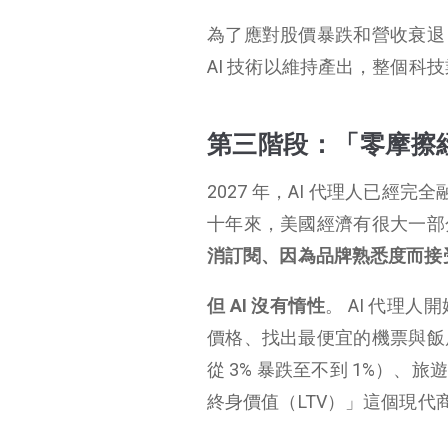
為了應對股價暴跌和營收衰退
AI 技術以維持產出，整個
第三階段：「零摩擦
2027 年，AI 代理人已經
十年來，美國經濟有很大一部
消訂閱、因為品牌熟悉度而接
但 AI 沒有惰性
。 AI 代理
價格、找出最便宜的機票與飯
從 3% 暴跌至不到 1%）
終身價值（LTV）」這個現代