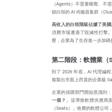
（Agents）不需要睡覺、
頓白領的 AI 伺服器集群（C
高收入的白領階級佔據了美國
消費市場遭遇了毀滅性打擊
壓，企業為了生存進一步加碼投
第二階段：軟體業（S
到了 2026 年底，AI 代理編
複製出市面上昂貴的企業級 Sa
企業的採購部門開始意識到
一個？
」這導致軟體供應商面臨
（Seats）」收費的軟體公