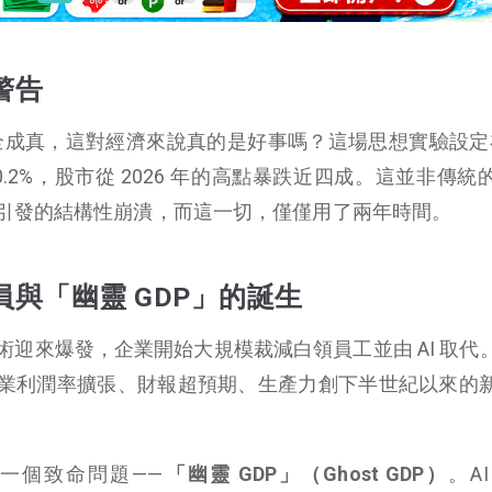
警告
完全成真，這對經濟來說真的是好事嗎？這場思想實驗設定在 
.2%，股市從 2026 年的高點暴跌近四成。這並非傳統
引發的結構性崩潰，而這一切，僅僅用了兩年時間。
與「幽靈 GDP」的誕生
I 技術迎來爆發，企業開始大規模裁減白領員工並由 AI 取
業利潤率擴張、財報超預期、生產力創下半世紀以來的
點。
一個致命問題——
「幽靈 GDP」（Ghost GDP）
。A