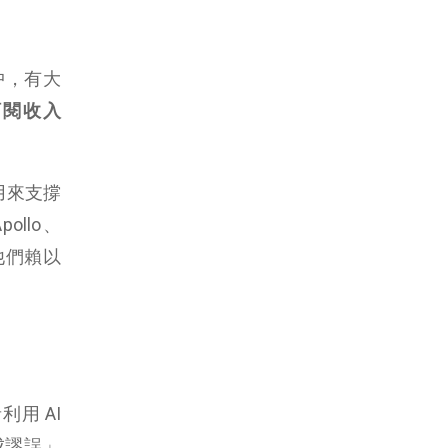
中，有大
訂閱收入
用來支撐
llo、
，他們賴以
用 AI
成謬誤」