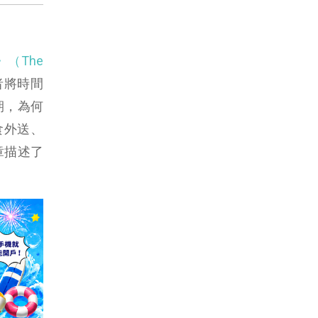
》（The
者將時間
期，為何
食外送、
章描述了