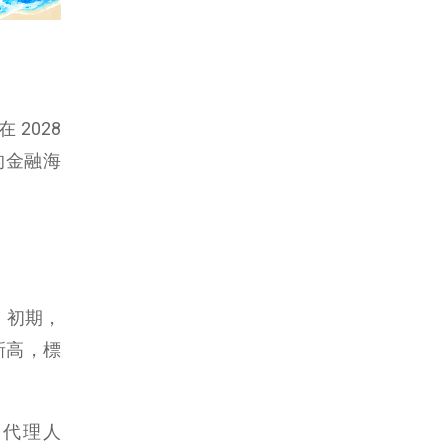
2028
的金融海
代。初期，
新高，標
I 代理人