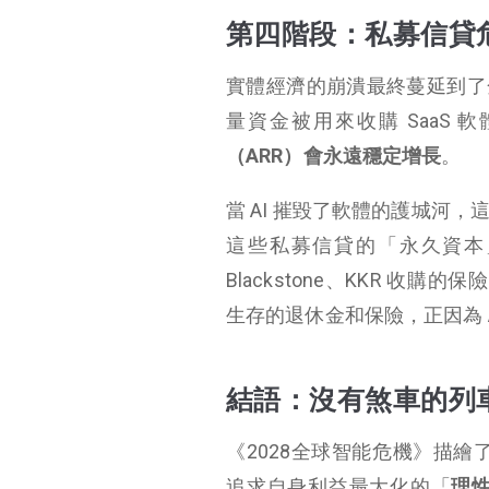
第四階段：私募信貸
實體經濟的崩潰最終蔓延到了金
量資金被用來收購 SaaS
（ARR）會永遠穩定增長
。
當 AI 摧毀了軟體的護城河
這些私募信貸的「永久資本」
Blackstone、KKR 收
生存的退休金和保險，正因為 
結語：沒有煞車的列
《2028全球智能危機》描繪
追求自身利益最大化的「
理