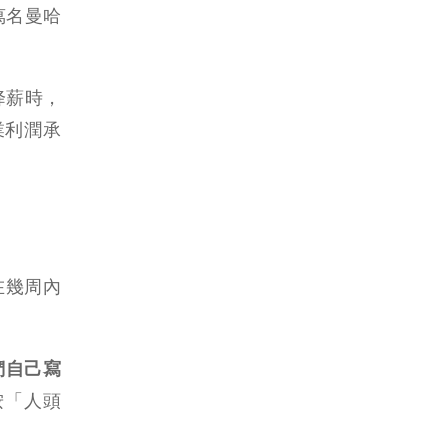
萬名曼哈
降薪時，
業利潤承
以在幾周內
們自己寫
按「人頭