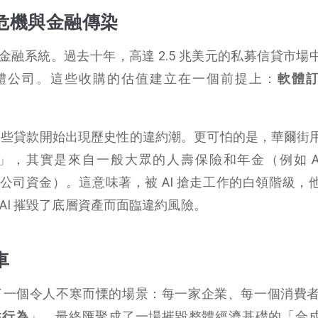
危機與金融傳染
融系統。過去十年，高達 2.5 兆美元的私募信貸市場
 軟體公司。這些收購的估值建立在一個前提上：
軟體
，這些貸款開始出現歷史性的違約潮。更可怕的是，華爾街
，其實是來自一般大眾的人壽保險和年金（例如 Apo
購的保險公司資金）。這意味著，被 AI 搶走工作的白領階級
AI 摧毀了底層資產而面臨違約風險。
車
了一個令人不寒而慄的場景：每一家企業、每一個消費者利
性行為
」，最終匯聚成了一場摧毀整體經濟基礎的「合