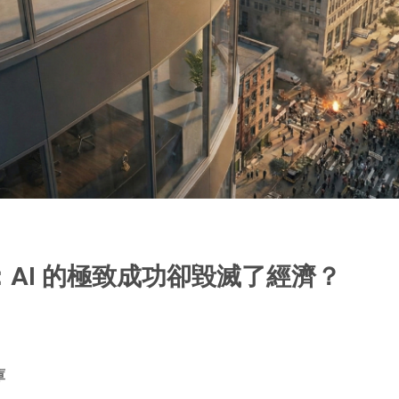
危機：AI 的極致成功卻毀滅了經濟？
庫