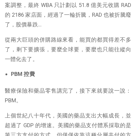
案調整，最終 WBA 只計劃以 51.8 億美元收購 RAD
的 2186 家店面，經過了一輪折騰，RAD 也被折騰廢
了，股價暴跌…
從兩大巨頭的併購路線來看，能買的都買得差不多
了，剩下要擴張，要麼全球要，要麼也只能往縱向
一體化去了。
PBM 控費
醫療保險和藥品零售講完了，接下來就要說一說：
PBM。
上個世紀八十年代，美國的藥品支出大幅成長，並
超過了 GDP 的增速。美國的藥品支付體系採取的是
第三方支付的方式，但僅僅依靠這種分層共付的方