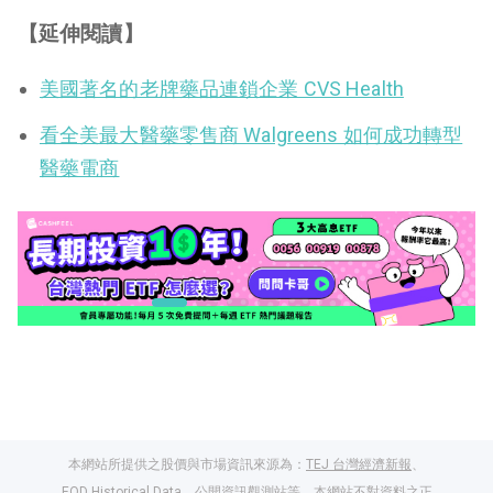
【延伸閱讀】
美國著名的老牌藥品連鎖企業 CVS Health
看全美最大醫藥零售商 Walgreens 如何成功轉型
醫藥電商
本網站所提供之股價與市場資訊來源為：
TEJ 台灣經濟新報
、
EOD Historical Data
、
公開資訊觀測站
等。本網站不對資料之正