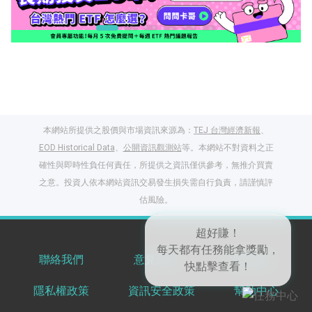
本網站所提供之股價與市場資訊來源為：
TEJ 台灣經濟新報
、
EOD Historical Data
、
公開資訊觀測站
等。本網站不對資料之正
確性與即時性負任何責任，所提供之資訊僅供參考，無推介買賣
之意。投資人依本網站資訊交易發生損失需自行負責，請謹慎評
閱讀文章，天天賺
估風險。
獎勵
登入股感會員，閱讀
任一文章
超好賺！
聯絡我們
意見反饋
服務條款
每天都有任務能拿獎勵，
快點擊查看！
隱私權政策
資訊安全政策
幫助中心
出國就缺這咖？股