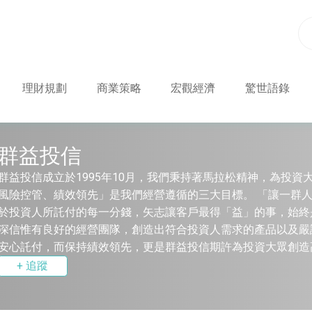
理財規劃
商業策略
宏觀經濟
驚世語錄
群益投信
群益投信成立於1995年10月，我們秉持著馬拉松精神，為投
風險控管、績效領先」是我們經營遵循的三大目標。 「讓一群
於投資人所託付的每一分錢，矢志讓客戶最得「益」的事，始終
深信惟有良好的經營團隊，創造出符合投資人需求的產品以及嚴
安心託付，而保持績效領先，更是群益投信期許為投資大眾創造
+ 追蹤