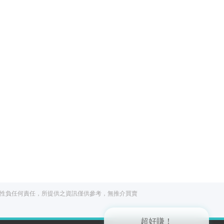
閱讀文章，天天賺
獎勵
登入股感會員，閱讀任
一文章
立即前往
性負任何責任，所提供之資訊僅供參考，無推介買賣
出國就缺這咖？股