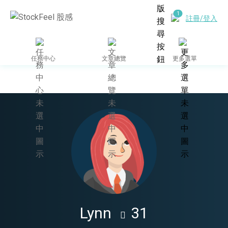
註冊/登入
任務中心
文章總覽
更多選單
Lynn
31