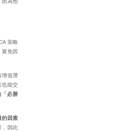
，因為他
A 策略
，避免因
有增值潛
言也能交
的「必勝
量的因素
算，因此