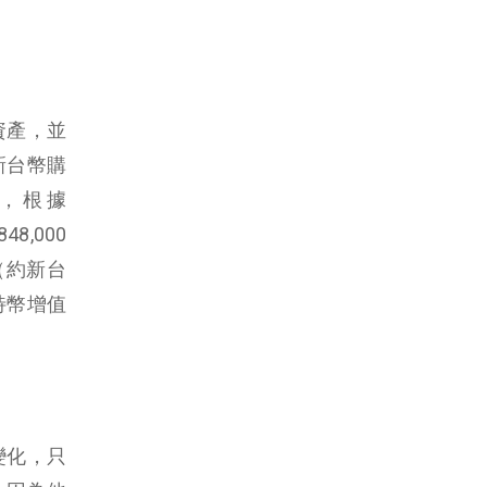
資產，並
元新台幣購
市，根據
48,000
元（約新台
比特幣增值
變化，只