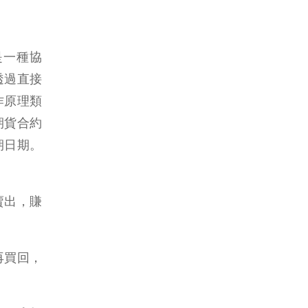
是一種協
透過直接
作原理類
期貨合約
期日期。
賣出，賺
再買回，