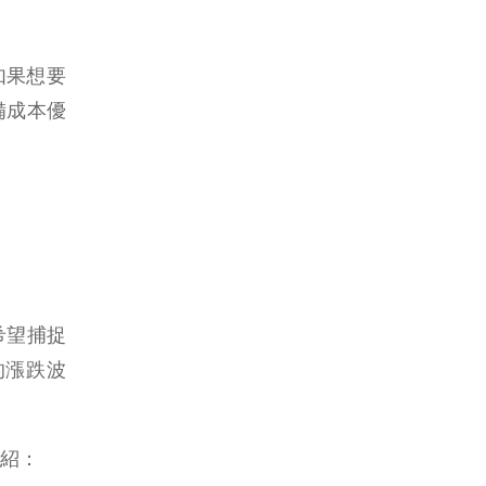
如果想要
具備成本優
希望捕捉
的漲跌波
紹：