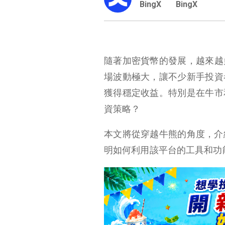
BingX
BingX
隨著加密貨幣的發展，越來越
場波動極大，讓不少新手投資
獲得穩定收益。特別是在牛市
資策略？
本文將從穿越牛熊的角度，介紹
明如何利用該平台的工具和功