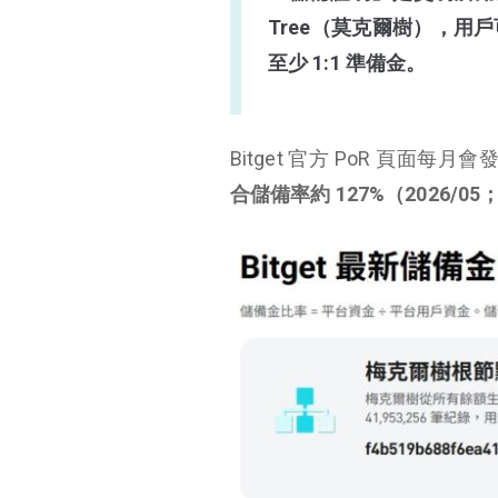
Tree（莫克爾樹），
至少 1:1 準備金。
Bitget 官方 PoR 頁面每月會
合儲備率約 127%
（2026/05；