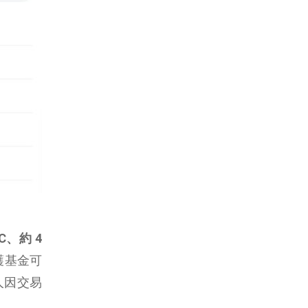
TC、約 4
護基金可
人因交易