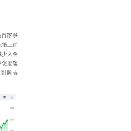
是百家爭
色衝上前
減少入金
戶怎麼運
速對照表