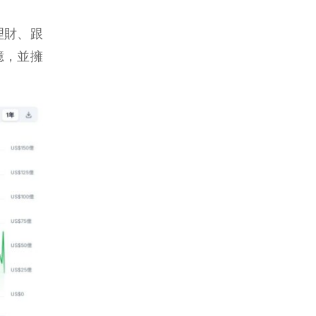
理財、跟
億，並擁