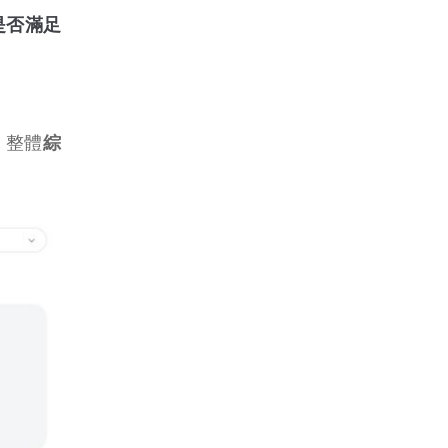
是否滿足
中，整體
綜