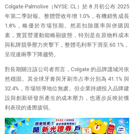
Colgate-Palmolive（NYSE: CL）於 8 月初公布 2025
年第二季財報。整體營收年增 1.0%，有機銷售成長
1.8%，略優於市場預期。然若扣除匯率與併購因
素，實質營運動能略顯疲態，特別是在原物料成本
與私牌競爭壓力夾擊下，整體毛利率下滑至 60.1%，
呈現連兩季下降趨勢。
對長期關注該公司者而言，Colgate 的品牌護城河依
然穩固。其全球牙膏與牙刷市占率分別為 41.1% 與
32.4%，市場領導地位無虞。但企業持續投入品牌建
設與創新研發所產生的成本壓力，也逐步反映於獲
利表現的邊際疲弱。