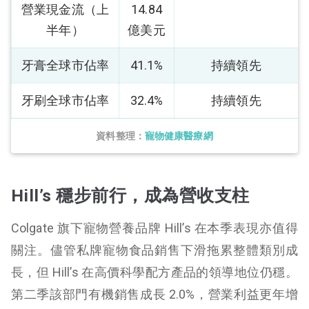
營業現金流（上
14.84
半年）
億美元
牙膏全球市佔率
41.1%
持續領先
牙刷全球市佔率
32.4%
持續領先
資料整理：
寵物健康醫療網
Hill’s 穩步前行，成為營收支柱
Colgate 旗下寵物營養品牌 Hill’s 在本季表現亦值得
關注。儘管私牌寵物食品銷售下滑拖累整體類別成
長，但 Hill’s 在高價科學配方產品的領導地位仍穩。
第二季該部門有機銷售成長 2.0%，營業利益更年增