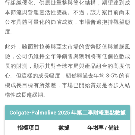
行組織優化、供應鏈重整與簡化結構，期望達到成
本節流與營運靈活性雙贏。不過，該方案目前尚未
公布具體可量化的節省成效，市場普遍抱持觀望態
度。
此外，雖面對拉美與亞太市場的貨幣貶值與通膨風
險，公司仍維持全年淨銷售與獲利將有低個位數成
長的財測，顯示其對全球布局與產品組合的高度信
心。但這樣的成長幅度，顯然與過去年均 3-5% 的有
機成長目標有所落差，市場已開始質疑是否步入結
構性成長趨緩期。
Colgate-Palmolive 2025 年第二季財報重點數據
指標項目
數據
年增率 / 備註