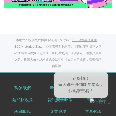
本網站所提供之股價與市場資訊來源為：
TEJ 台灣經濟新報
、
EOD Historical Data
、
公開資訊觀測站
等。本網站不對資料之正
確性與即時性負任何責任，所提供之資訊僅供參考，無推介買賣
之意。投資人依本網站資訊交易發生損失需自行負責，請謹慎評
閱讀文章，天天賺
估風險。
獎勵
登入股感會員，閱讀
任一文章
聯絡我們
意見反饋
服務條款
超好賺！
隱私權政策
資訊安全政策
幫助中心
每天都有任務能拿獎勵，
出國就缺這咖？股
快點擊查看！
感會員免費帶回
認識股感
商業服務
共享知識
家！
更多任務