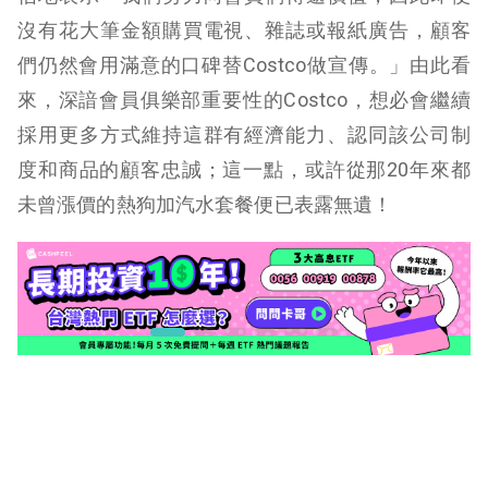
沒有花大筆金額購買電視、雜誌或報紙廣告，顧客
們仍然會用滿意的口碑替Costco做宣傳。」由此看
來，深諳會員俱樂部重要性的Costco，想必會繼續
採用更多方式維持這群有經濟能力、認同該公司制
度和商品的顧客忠誠；這一點，或許從那20年來都
未曾漲價的熱狗加汽水套餐便已表露無遺！