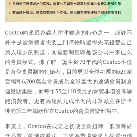
Costco向來最為讓人津津樂道的特色之一，或許不
外乎是當消費者想要上門購物時還得先花錢替自己
買入場券的制度，而這套制度即是該公司由來已久
的會員模式。據了解，誕生於70年代的Costco不僅
是倉儲會員制的創始者，目前更以全球41國的629家
賣場和6,700萬名會員成為全球最大的連鎖會員制倉
儲量販集團，而每年55至110美元的會費非但沒有嚇
跑消費者、更有高達約九成比例的群眾願意在辦卡
後的第二年繼續留在Costco的會員俱樂部當中。
事實上，Costco在成立之初便企圖扭轉「低價等於
低品質」的傳統看法、力求為市場帶來高品質但價