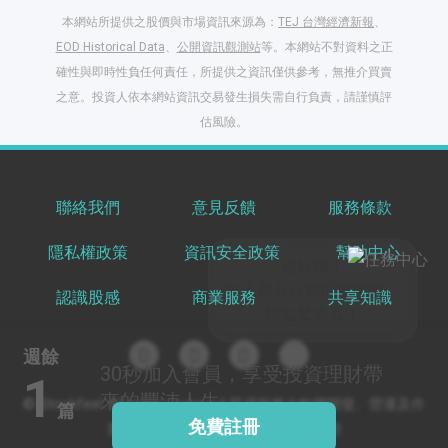
本網站所提供之股價與市場資訊來源為：
TEJ 台灣經濟新報
、
EOD Historical Data
、
公開資訊觀測站
等。本網站不對資料之正
確性與即時性負任何責任，所提供之資訊僅供參考，無推介買賣
之意。投資人依本網站資訊交易發生損失需自行負責，請謹慎評
閱讀文章，天天賺
估風險。
獎勵
登入股感會員，閱讀
任一文章
聯絡我們
意見反饋
服務條款
隱私權政策
資訊安全政策
幫助中心
出國就缺這咖？股
感會員免費帶回
認識股感
商業服務
共享知識
家！
更多任務
登記抽北歐小刺蝟 20
週餘
吋上掀行李箱
30秒
加入會員，享受投資理財帶
1
來的豐沛人生
© Stockfeel. All rights reserved 股感服務之軟體開發、營運及作
篇
免費註冊
業環境通過 ISO/IEC 27001:2022 驗證