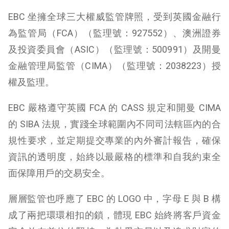
EBC 坐擁全球三大權威監管牌照，受到英國金融行
為監管局（FCA）（監理號：927552）、澳洲證券
及投資委員會（ASIC）（監理號：500991）及開曼
金融管理局監管（CIMA）（監理號：2038223）授
權及監理。
EBC 嚴格遵守英國 FCA 的 CASS 規定和開曼 CIMA
的 SIBA 法規，實踐全球範圍內不同司法轄區內的合
規性要求，並定期提交專業的內外審計報告，確保
資訊的透明度，始終以最嚴格的標準和自我約束全
面保障用戶的交易安全。
層層監管也呼應了 EBC 的 LOGO 中，字母 E 與 B 構
成了兩把環環相扣的鎖，體現 EBC 始終將客戶資金