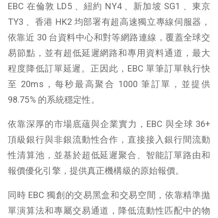
EBC 在倫敦 LD5 、紐約 NY4 、新加坡 SG1 、東京
TY3 、香港 HK2 均部署有超高速獨立專線伺服器，
依靠近 30 台資料中心和對等網路連線，覆蓋全球交
易節點，並有超低延遲網路和專用資料通道，最大
程度降低訂單延遲。正因此，EBC 單筆訂單執行快
至 20ms，每秒最高聚合 1000 筆訂單，並提供
98.75% 的系統穩定性。
依靠深厚的市場底蘊與企業實力，EBC 與全球 36+
頂級銀行與非銀流動性合作，直接接入銀行間流動
性清算池，並基於超低延遲聚合、智能訂單路由和
報價優化引擎，提供真正機構級的原始報價。
同時 EBC 獨創的交易黑盒和交易空間，依靠精準拋
單演算法和專屬交易通道，降低流動性匹配中的物