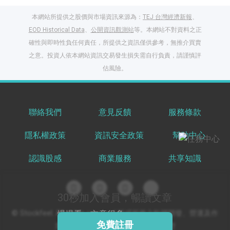
本網站所提供之股價與市場資訊來源為：
TEJ 台灣經濟新報
、
EOD Historical Data
、
公開資訊觀測站
等。本網站不對資料之正
確性與即時性負任何責任，所提供之資訊僅供參考，無推介買賣
之意。投資人依本網站資訊交易發生損失需自行負責，請謹慎評
閱讀文章，天天賺
估風險。
獎勵
登入股感會員，閱讀
任一文章
聯絡我們
意見反饋
服務條款
隱私權政策
資訊安全政策
幫助中心
出國就缺這咖？股
感會員免費帶回
認識股感
商業服務
共享知識
家！
更多任務
登記抽北歐小刺蝟 20
吋上掀行李箱
30秒加入會員，暢讀文章
慢慢看，文章很多
© Stockfeel. All rights reserved 股感服務之軟體開發、營運及作
免費註冊
業環境通過 ISO/IEC 27001:2022 驗證