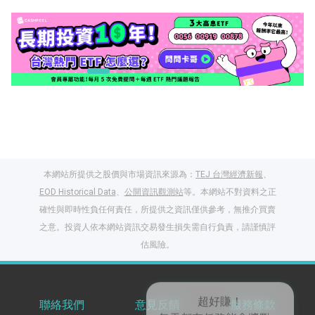
本網站所提供之股價與市場資訊來源為：
TEJ 台灣經濟新報
、
EOD Historical Data
、
公開資訊觀測站
等。本網站不對資料之正
確性與即時性負任何責任，所提供之資訊僅供參考，無推介買賣
之意。投資人依本網站資訊交易發生損失需自行負責，請謹慎評
閱讀文章，天天賺
估風險。
獎勵
登入股感會員，閱讀
任一文章
聯絡我們
意見反饋
服務條款