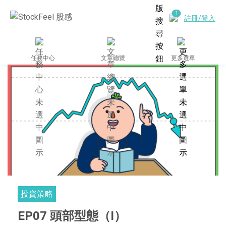
註冊/登入
任務中心
文章總覽
更多選單
投資策略
EP07 頭部型態（I）