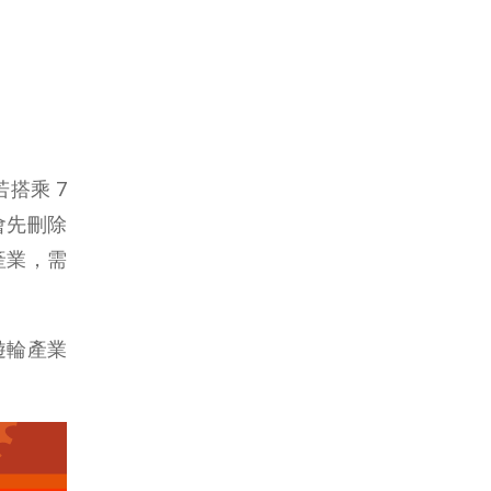
搭乘 7
會先刪除
產業，需
遊輪產業