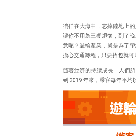
徜徉在大海中，忘掉陸地上的
讓你不用為三餐煩惱，到了晚
意呢？遊輪產業，就是為了帶
擔心交通轉程，只要拎包就可
隨著經濟的持續成長，人們所得
到 2019 年來，乘客每年平均