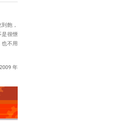
吃到飽，
不是很愜
，也不用
09 年