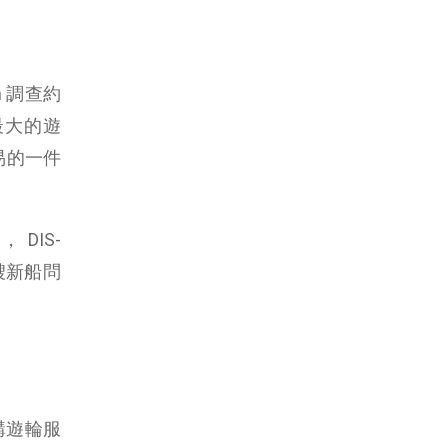
n 調查約
最大的遊
易的一件
DIS-
艘新船問
購遊輪服