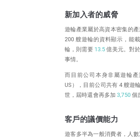
新加入者的威脅
遊輪產業屬於高資本密集的產業，要
200 艘遊輪的資料顯示，能載
輪，則需要
13.5
億美元。對於
事情。
而目前公司本身非屬遊輪產業但也
US），目前公司共有 4 艘遊
世，屆時還會再多加
3,750
個
客戶的議價能力
遊客多半為一般消費者，人數