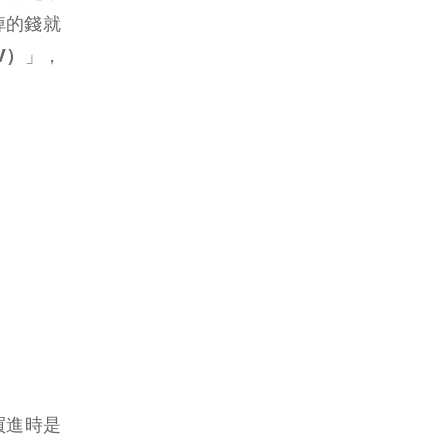
掉的錢就
V）
」，
們買進時是