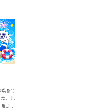
演唱會門
0 塊。此
；反之，