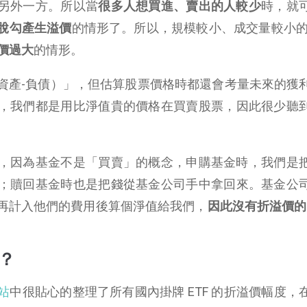
另外一方。所以當
很多人想買進、賣出的人較少
時，就
脫勾產生溢價
的情形了。所以，規模較小、成交量較小
價過大
的情形。
資產-負債）」，但估算股票價格時都還會考量未來的獲
，我們都是用比淨值貴的價格在買賣股票，因此很少聽
，因為基金不是「買賣」的概念，申購基金時，我們是
；贖回基金時也是把錢從基金公司手中拿回來。基金公
再計入他們的費用後算個淨值給我們，
因此沒有折溢價的
價？
站
中很貼心的整理了所有國內掛牌 ETF 的折溢價幅度，