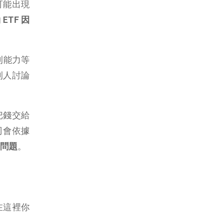
可能出現
的
ETF 因
利能力等
到人討論
把錢交給
司會依據
問題
。
在這裡你