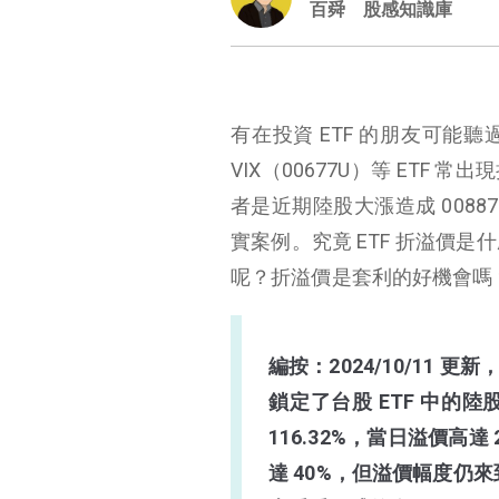
百舜
股感知識庫
有在投資 ETF 的朋友可能聽
VIX（00677U）等 ET
者是近期陸股大漲造成 00887
實案例。究竟 ETF 折溢價是
呢？折溢價是套利的好機會嗎
編按：2024/10/11 更新
鎖定了台股 ETF 中的陸股
116.32%，當日溢價高達 
達 40%，但溢價幅度仍來到 
ETF 折溢價是什麼？