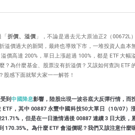
過「
折價、溢價
」，
不論是過去元大原油正2（00672L
F 常出現折溢價過大的新聞，最終也導致下市，一堆投資人血本
 溢價高達 200%，單日上漲超過 100%，都是 ETF 大
什麼？為什麼基金、股票沒有折溢價？又該如何查詢 ETF 
？股感下面就幫大家一一解答！
，受到
中國降息
影響，陸股出現一波谷底大反彈行情，而
 ETF，其中 00887 永豐中國科技50大單日（10/07
221.71%，但是在一日激情過後 00887 連續 3 日大跌
170.35%
。為什麼 ETF 會溢價呢？我們又該注意什麼