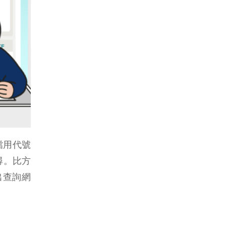
檔用代號
搜尋。比方
列出查詢網