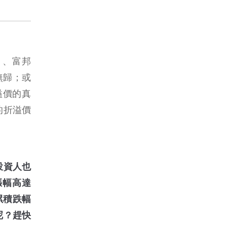
）、富邦
無歸；或
幅溢價的真
的折溢價
投資人也
）漲幅高達
，累積跌幅
呢？趕快