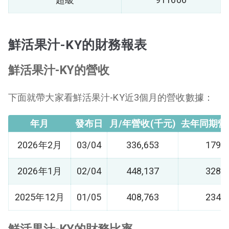
鮮活果汁-KY的財務報表
鮮活果汁-KY的營收
下面就帶大家看鮮活果汁-KY近3個月的營收數據：
年月
發布日
月/年營收(千元)
去年同期營
2026年2月
03/04
336,653
179,4
2026年1月
02/04
448,137
328,8
2025年12月
01/05
408,763
234,2