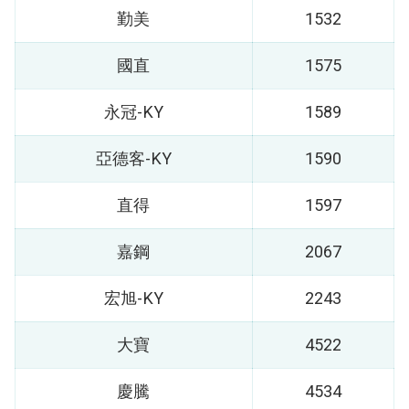
勤美
1532
國直
1575
永冠-KY
1589
亞德客-KY
1590
直得
1597
嘉鋼
2067
宏旭-KY
2243
大寶
4522
慶騰
4534