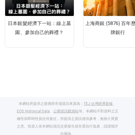
日本銀髮經濟下一站：線上墓
上海商銀 (5876) 百
園、參加自己的葬禮？
牌銀行
本網站所提供之股價與市場資訊來源為：
TEJ 台灣經濟新報
、
EOD Historical Data
、
公開資訊觀測站
等。本網站不對資料之正
確性與即時性負任何責任，所提供之資訊僅供參考，無推介買賣
之意。投資人依本網站資訊交易發生損失需自行負責，請謹慎評
估風險。