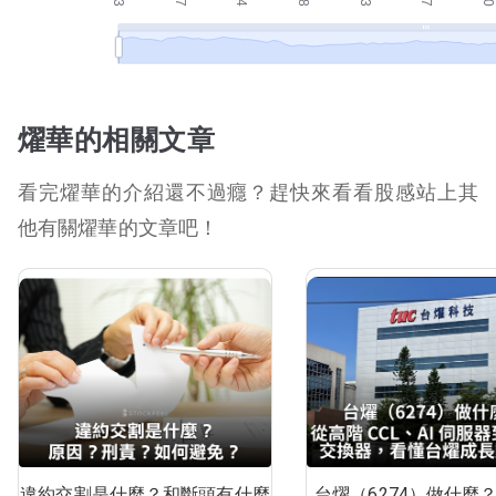
燿華的相關文章
看完燿華的介紹還不過癮？趕快來看看股感站上其
他有關燿華的文章吧！
違約交割是什麼？和斷頭有什麼
台燿（6274）做什麼