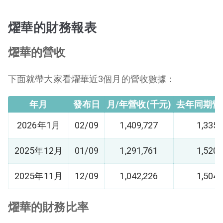
燿華的財務報表
燿華的營收
下面就帶大家看燿華近3個月的營收數據：
年月
發布日
月/年營收(千元)
去年同期營
2026年1月
02/09
1,409,727
1,335,
2025年12月
01/09
1,291,761
1,520,
2025年11月
12/09
1,042,226
1,504,
燿華的財務比率