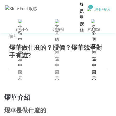
註冊/登入
任務中心
文章總覽
更多選單
類別
燿華做什麼的？股價？燿華競爭對
手有誰?
燿華介紹
燿華是做什麼的