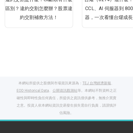
區別？違約交割怎麼辦？股票違
CCL、AI 伺服器到 80
約交割補救方法！
器，一次看懂台燿成長
本網站所提供之股價與市場資訊來源為：
TEJ 台灣經濟新報
、
EOD Historical Data
、
公開資訊觀測站
等。本網站不對資料之正
確性與即時性負任何責任，所提供之資訊僅供參考，無推介買賣
之意。投資人依本網站資訊交易發生損失需自行負責，請謹慎評
估風險。