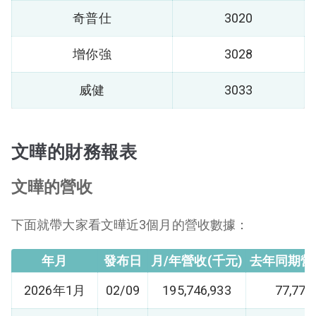
奇普仕
3020
增你強
3028
威健
3033
文曄的財務報表
文曄的營收
下面就帶大家看文曄近3個月的營收數據：
年月
發布日
月/年營收(千元)
去年同期營
2026年1月
02/09
195,746,933
77,779