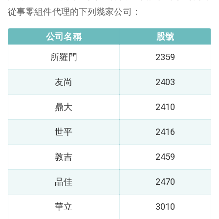
從事零組件代理的下列幾家公司：
公司名稱
股號
所羅門
2359
友尚
2403
鼎大
2410
世平
2416
敦吉
2459
品佳
2470
華立
3010