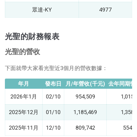
眾達-KY
4977
光聖的財務報表
光聖的營收
下面就帶大家看光聖近3個月的營收數據：
年月
發布日
月/年營收(千元)
去年同期營
2026年1月
02/10
954,509
1,015,
2025年12月
01/10
1,185,469
1,358,
2025年11月
12/10
809,742
554,7