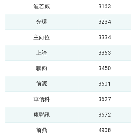
波若威
3163
光環
3234
主向位
3334
上詮
3363
聯鈞
3450
前源
3601
華信科
3627
康聯訊
3672
前鼎
4908