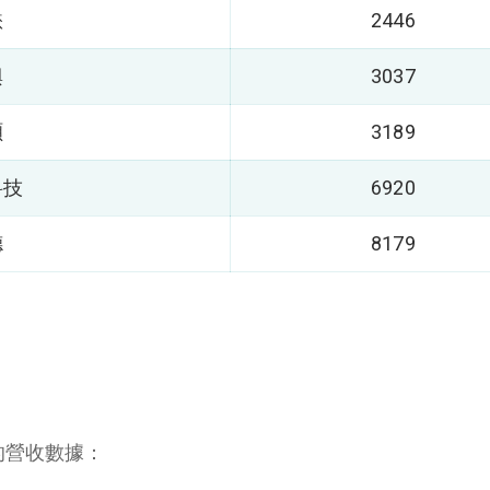
懋
2446
興
3037
碩
3189
科技
6920
德
8179
的營收數據：