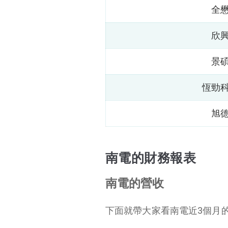
全
欣
景
恆勁
旭
南電的財務報表
南電的營收
下面就帶大家看南電近3個月