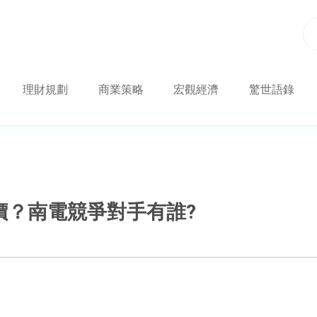
理財規劃
商業策略
宏觀經濟
驚世語錄
價？南電競爭對手有誰?