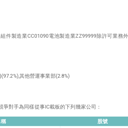
組件製造業CC01090電池製造業ZZ99999除許可業務
7.2%),其他營運事業部(2.8%)
競爭對手為同樣從事IC載板的下列幾家公司：
名稱
股號