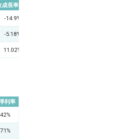
收成長率(上月)
累積年收(該年度,千元)
-14.9%
6,886,551
-5.18%
3,720,425
11.02%
40,172,990
淨利率
.42%
.71%